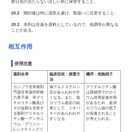
射日光の当たらない涼しい所に保管すること。
20.2
開封後は特に湿気を避け、取扱いに注意すること。
20.3
本剤は生薬を原料としているので、色調等が異なる
ことがある。
相互作用
併用注意
薬剤名等
臨床症状・措置方
機序・危険因子
法
カンゾウ含有製剤
偽アルドステロン
グリチルリチン酸
芍薬甘草湯抑肝散
症があらわれやす
は尿細管でのカリ
六君子湯 等グリ
くなる。また、低
ウム排泄促進作用
チルリチン酸及び
カリウム血症の結
があるため、血清
その塩類を含有す
果として、ミオパ
カリウム値の低下
る製剤グリチルリ
チーがあらわれや
が促進されること
チン酸一アンモニ
すくなる。
が考えられる。
ウム・グリシン・
L-システイングリ