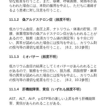
切な処置を行うこと。また、咳嗽、呼吸困難、発熱等があ
らわれた場合には、本剤の服用を中止し、ただちに連絡す
るよう患者に対し注意を行うこと。
11.1.2 偽アルドステロン症
（頻度不明）
低カリウム血症、血圧上昇、ナトリウム・体液の貯留、浮
腫、体重増加等の偽アルドステロン症があらわれることが
あるので、観察（血清カリウム値の測定等）を十分に行
い、異常が認められた場合には投与を中止し、カリウム剤
の投与等の適切な処置を行うこと。［8.2、10.2参照］
11.1.3 ミオパチー
（頻度不明）
低カリウム血症の結果としてミオパチーがあらわれること
があるので、観察を十分に行い、脱力感、四肢痙攣・麻痺
等の異常が認められた場合には投与を中止し、カリウム剤
の投与等の適切な処置を行うこと。［8.2、10.2参照］
11.1.4 肝機能障害、黄疸
（いずれも頻度不明）
AST、ALT、Al-P、γ-GTP等の著しい上昇を伴う肝機能障
害、黄疸があらわれることがある。