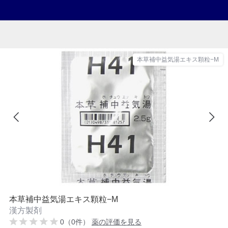
本草補中益気湯エキス顆粒−M
本草補中益気湯エキス顆粒−M
漢方製剤
0（0件）
薬の評価を見る