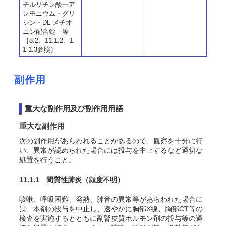
チルリチン酸一ア
ンモニウム・グリ
シン・DL-メチオ
ニン配合錠 等
［8.2、11.1.2、1
1.1.3参照］
副作用
重大な副作用及び副作用用語
重大な副作用
次の副作用があらわれることがあるので、観察を十分に行
い、異常が認められた場合には投与を中止するなど適切な
処置を行うこと。
11.1.1 間質性肺炎
（頻度不明）
咳嗽、呼吸困難、発熱、肺音の異常等があらわれた場合に
は、本剤の投与を中止し、速やかに胸部X線、胸部CT等の
検査を実施するとともに副腎皮質ホルモン剤の投与等の適