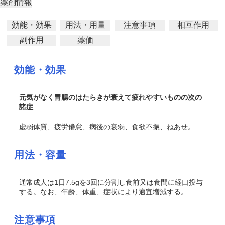
薬剤情報
効能・効果
用法・用量
注意事項
相互作用
副作用
薬価
効能・効果
元気がなく胃腸のはたらきが衰えて疲れやすいものの次の
諸症
虚弱体質、疲労倦怠、病後の衰弱、食欲不振、ねあせ。
用法・容量
通常成人は1日7.5gを3回に分割し食前又は食間に経口投与
する。なお、年齢、体重、症状により適宜増減する。
注意事項