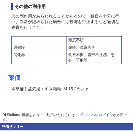
その他の副作用
次の副作用があらわれることがあるので、観察を十分に行
い、異常が認められた場合には投与を中止するなど適切な
処置を行うこと。
頻度不明
過敏症
発疹、蕁麻疹等
消化器
食欲不振、胃部不快感、悪
心、下痢等
薬価
本草補中益気湯エキス顆粒−M 15.2円／ｇ
DI Stationの機能をすべてご利用いただくには、
m3.comへのログイン
が必要で
す。
評価サマリー