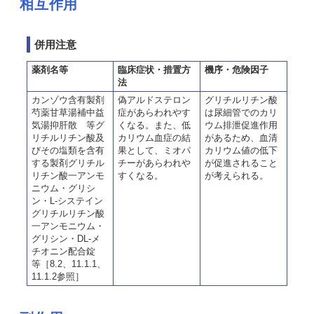
相互作用
併用注意
薬剤名等
臨床症状・措置方
機序・危険因子
法
カンゾウ含有製剤
偽アルドステロン
グリチルリチン酸
芍薬甘草湯補中益
症があらわれやす
は尿細管でのカリ
気湯抑肝散 等グ
くなる。また、低
ウム排泄促進作用
リチルリチン酸及
カリウム血症の結
があるため、血清
びその塩類を含有
果として、ミオパ
カリウム値の低下
する製剤グリチル
チーがあらわれや
が促進されること
リチン酸一アンモ
すくなる。
が考えられる。
ニウム・グリシ
ン・L-システイン
グリチルリチン酸
一アンモニウム・
グリシン・DL-メ
チオニン配合錠
等［8.2、11.1.1、
11.1.2参照］