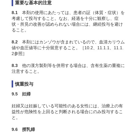
重要な基本的注意
8.1
本剤の使用にあたっては、患者の証（体質・症状）を
考慮して投与すること。なお、経過を十分に観察し、症
状・所見の改善が認められない場合には、継続投与を避け
ること。
8.2
本剤にはカンゾウが含まれているので、血清カリウム
値や血圧値等に十分留意すること。［10.2、11.1.1、11.1.
2参照］
8.3
他の漢方製剤等を併用する場合は、含有生薬の重複に
注意すること。
慎重投与
9.5 妊婦
妊婦又は妊娠している可能性のある女性には、治療上の有
益性が危険性を上回ると判断される場合にのみ投与するこ
と。
9.6 授乳婦