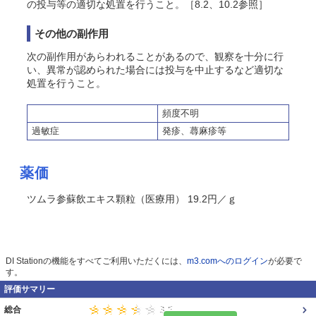
の投与等の適切な処置を行うこと。［8.2、10.2参照］
その他の副作用
次の副作用があらわれることがあるので、観察を十分に行
い、異常が認められた場合には投与を中止するなど適切な
処置を行うこと。
頻度不明
過敏症
発疹、蕁麻疹等
薬価
ツムラ参蘇飲エキス顆粒（医療用） 19.2円／ｇ
DI Stationの機能をすべてご利用いただくには、
m3.comへのログイン
が必要で
す。
評価サマリー
総合