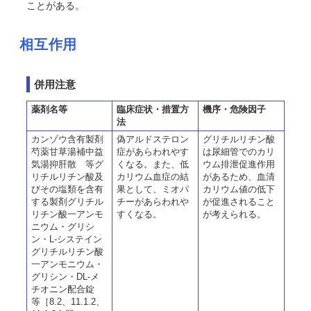
ことがある。
相互作用
併用注意
薬剤名等
臨床症状・措置方
機序・危険因子
法
カンゾウ含有製剤
偽アルドステロン
グリチルリチン酸
芍薬甘草湯補中益
症があらわれやす
は尿細管でのカリ
気湯抑肝散 等グ
くなる。また、低
ウム排泄促進作用
リチルリチン酸及
カリウム血症の結
があるため、血清
びその塩類を含有
果として、ミオパ
カリウム値の低下
する製剤グリチル
チーがあらわれや
が促進されること
リチン酸一アンモ
すくなる。
が考えられる。
ニウム・グリシ
ン・L-システイン
グリチルリチン酸
一アンモニウム・
グリシン・DL-メ
チオニン配合錠
等［8.2、11.1.2、