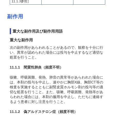
11.1.3参照］
副作用
重大な副作用及び副作用用語
重大な副作用
次の副作用があらわれることがあるので、観察を十分に行
い、異常が認められた場合には投与を中止するなど適切な
処置を行うこと。
11.1.1 間質性肺炎
（頻度不明）
咳嗽、呼吸困難、発熱、肺音の異常等があらわれた場合に
は、本剤の投与を中止し、速やかに胸部X線、胸部CT等の
検査を実施するとともに副腎皮質ホルモン剤の投与等の適
切な処置を行うこと。また、咳嗽、呼吸困難、発熱等があ
らわれた場合には、本剤の服用を中止し、ただちに連絡す
るよう患者に対し注意を行うこと。
11.1.2 偽アルドステロン症
（頻度不明）