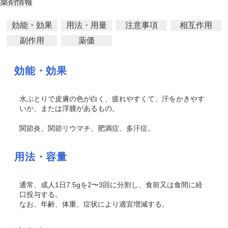
薬剤情報
効能・効果
用法・用量
注意事項
相互作用
副作用
薬価
効能・効果
水ぶとりで皮膚の色が白く、疲れやすくて、汗をかきやす
いか、または浮腫があるもの。
関節炎、関節リウマチ、肥満症、多汗症。
用法・容量
通常、成人1日7.5gを2〜3回に分割し、食前又は食間に経
口投与する。
なお、年齢、体重、症状により適宜増減する。