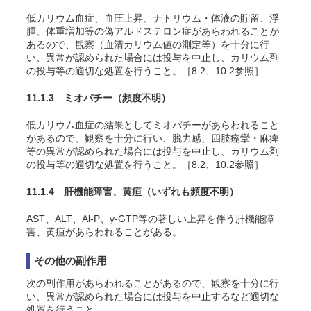
低カリウム血症、血圧上昇、ナトリウム・体液の貯留、浮
腫、体重増加等の偽アルドステロン症があらわれることが
あるので、観察（血清カリウム値の測定等）を十分に行
い、異常が認められた場合には投与を中止し、カリウム剤
の投与等の適切な処置を行うこと。［8.2、10.2参照］
11.1.3 ミオパチー
（頻度不明）
低カリウム血症の結果としてミオパチーがあらわれること
があるので、観察を十分に行い、脱力感、四肢痙攣・麻痺
等の異常が認められた場合には投与を中止し、カリウム剤
の投与等の適切な処置を行うこと。［8.2、10.2参照］
11.1.4 肝機能障害、黄疸
（いずれも頻度不明）
AST、ALT、Al-P、γ-GTP等の著しい上昇を伴う肝機能障
害、黄疸があらわれることがある。
その他の副作用
次の副作用があらわれることがあるので、観察を十分に行
い、異常が認められた場合には投与を中止するなど適切な
処置を行うこと。