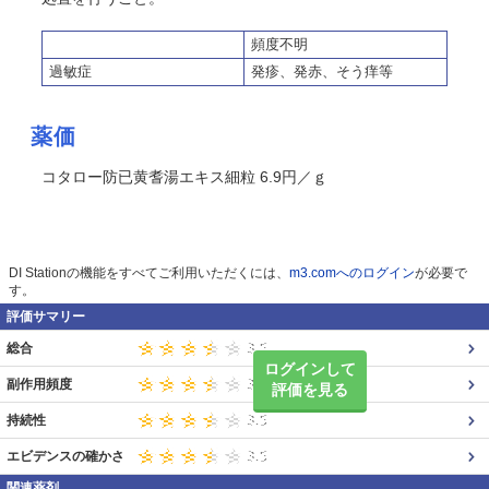
頻度不明
過敏症
発疹、発赤、
そう
痒等
薬価
コタロー防已黄耆湯エキス細粒 6.9円／ｇ
DI Stationの機能をすべてご利用いただくには、
m3.comへのログイン
が必要で
す。
評価サマリー
総合
ログインして
副作用頻度
評価を見る
持続性
エビデンスの確かさ
関連薬剤