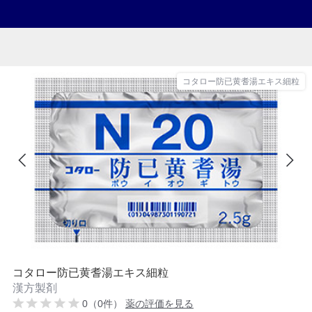
コタロー防已黄耆湯エキス細粒
コタロー防已黄耆湯エキス細粒
漢方製剤
0（0件）
薬の評価を見る