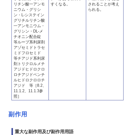
リチン酸一アンモ
すくなる。
されることが考え
ニウム・グリシ
られる。
ン・L-システイン
グリチルリチン酸
一アンモニウム・
グリシン・DL-メ
チオニン配合錠
等ループ系利尿剤
アゾセミドトラセ
ミドフロセミド
等チアジド系利尿
剤トリクロルメチ
アジドヒドロクロ
ロチアジドベンチ
ルヒドロクロロチ
アジド 等［8.2、
11.1.2、11.1.3参
照］
副作用
重大な副作用及び副作用用語