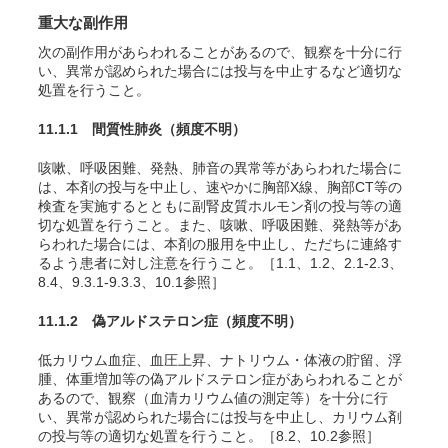
重大な副作用
次の副作用があらわれることがあるので、観察を十分に行
い、異常が認められた場合には投与を中止するなど適切な
処置を行うこと。
11.1.1 間質性肺炎
（頻度不明）
咳嗽、呼吸困難、発熱、肺音の異常等があらわれた場合に
は、本剤の投与を中止し、速やかに胸部X線、胸部CT等の
検査を実施するとともに副腎皮質ホルモン剤の投与等の適
切な処置を行うこと。また、咳嗽、呼吸困難、発熱等があ
らわれた場合には、本剤の服用を中止し、ただちに連絡す
るよう患者に対し注意を行うこと。［1.1、1.2、2.1-2.3、
8.4、9.3.1-9.3.3、10.1参照］
11.1.2 偽アルドステロン症
（頻度不明）
低カリウム血症、血圧上昇、ナトリウム・体液の貯留、浮
腫、体重増加等の偽アルドステロン症があらわれることが
あるので、観察（血清カリウム値の測定等）を十分に行
い、異常が認められた場合には投与を中止し、カリウム剤
の投与等の適切な処置を行うこと。［8.2、10.2参照］