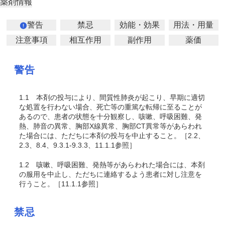
薬剤情報
警告
禁忌
効能・効果
用法・用量
注意事項
相互作用
副作用
薬価
警告
1.1
本剤の投与により、間質性肺炎が起こり、早期に適切
な処置を行わない場合、死亡等の重篤な転帰に至ることが
あるので、患者の状態を十分観察し、咳嗽、呼吸困難、発
熱、肺音の異常、胸部X線異常、胸部CT異常等があらわれ
た場合には、ただちに本剤の投与を中止すること。［2.2、
2.3、8.4、9.3.1-9.3.3、11.1.1参照］
1.2
咳嗽、呼吸困難、発熱等があらわれた場合には、本剤
の服用を中止し、ただちに連絡するよう患者に対し注意を
行うこと。［11.1.1参照］
禁忌