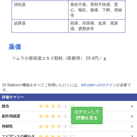
消化器
食欲不振、胃部不快感、悪
心、嘔吐、腹痛、下痢、便秘
等
泌尿器
頻尿、排尿痛、血尿、残尿
感、膀胱炎等
薬価
ツムラ小柴胡湯エキス顆粒（医療用） 29.4円／ｇ
DI Stationの機能をすべてご利用いただくには、
m3.comへのログイン
が必要で
す。
評価サマリー
総合
ログインして
副作用頻度
評価を見る
持続性
エビデンスの確かさ