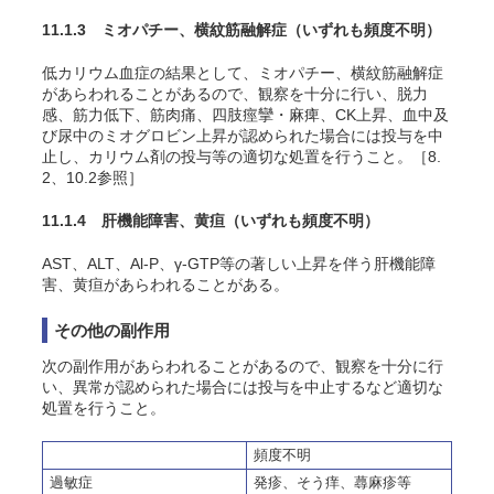
11.1.3 ミオパチー、横紋筋融解症
（いずれも頻度不明）
低カリウム血症の結果として、ミオパチー、横紋筋融解症
があらわれることがあるので、観察を十分に行い、脱力
感、筋力低下、筋肉痛、四肢痙攣・麻痺、CK上昇、血中及
び尿中のミオグロビン上昇が認められた場合には投与を中
止し、カリウム剤の投与等の適切な処置を行うこと。［8.
2、10.2参照］
11.1.4 肝機能障害、黄疸
（いずれも頻度不明）
AST、ALT、Al-P、γ-GTP等の著しい上昇を伴う肝機能障
害、黄疸があらわれることがある。
その他の副作用
次の副作用があらわれることがあるので、観察を十分に行
い、異常が認められた場合には投与を中止するなど適切な
処置を行うこと。
頻度不明
過敏症
発疹、
そう
痒、蕁麻疹等