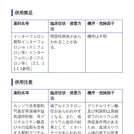
併用禁忌
薬剤名等
臨床症状・措置方
機序・危険因子
法
インターフェロン
間質性肺炎があら
機序は不明
製剤インターフェ
われることがあ
ロン-α（スミフェ
る。
ロン等）インター
フェロン-β（フエ
ロン等）［2.1、1
1.1.1参照］
併用注意
薬剤名等
臨床症状・措置方
機序・危険因子
法
カンゾウ含有製剤
偽アルドステロン
グリチルリチン酸
芍薬甘草湯補中益
症があらわれやす
及び利尿剤は尿細
気湯抑肝散 等グ
くなる。また、低
管でのカリウム排
リチルリチン酸及
カリウム血症の結
泄促進作用がある
びその塩類を含有
果として、ミオパ
ため、血清カリウ
する製剤グリチル
チーがあらわれや
ム値の低下が促進