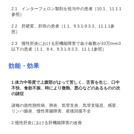
2.1
インターフェロン製剤を投与中の患者［10.1、11.1.1
参照］
2.2
肝硬変、肝癌の患者［1.1、9.3.1-9.3.3、11.1.1参
照］
2.3
慢性肝炎における肝機能障害で血小板数が10万/mm
3
以下の患者［1.1、8.4、9.3.1-9.3.3、11.1.1参照］
効能・効果
1.体力中等度で上腹部がはって苦しく、舌苔を生じ、口中
不快、食欲不振、時により微熱、悪心などのあるものの次
の諸症
諸種の急性熱性病、肺炎、気管支炎、気管支喘息、感冒、
リンパ腺炎、慢性胃腸障害、産後回復不全
2.慢性肝炎における肝機能障害の改善