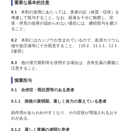
重要な基本的注意
8.1
本剤の使用にあたっては、患者の証（体質・症状）を
考慮して投与すること。なお、経過を十分に観察し、症
状・所見の改善が認められない場合には、継続投与を避け
ること。
8.2
本剤にはカンゾウが含まれているので、血清カリウム
値や血圧値等に十分留意すること。［10.2、11.1.1、11.1.
2参照］
8.3
他の漢方製剤等を併用する場合は、含有生薬の重複に
注意すること。
慎重投与
9.1 合併症・既往歴等のある患者
9.1.1 病後の衰弱期、著しく体力の衰えている患者
副作用があらわれやすくなり、その症状が増強されるおそ
れがある。
9.1.2 著しく胃腸の虚弱な患者