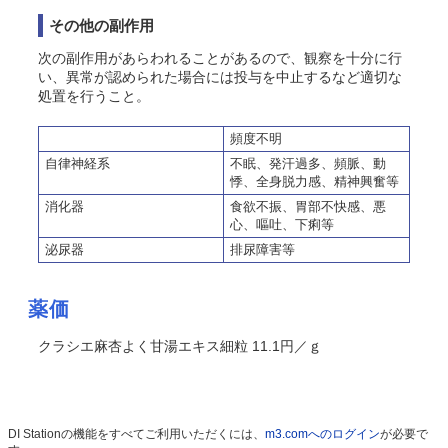
その他の副作用
次の副作用があらわれることがあるので、観察を十分に行
い、異常が認められた場合には投与を中止するなど適切な
処置を行うこと。
頻度不明
自律神経系
不眠、発汗過多、頻脈、動
悸、全身脱力感、精神興奮等
消化器
食欲不振、胃部不快感、悪
心、嘔吐、下痢等
泌尿器
排尿障害等
薬価
クラシエ麻杏よく甘湯エキス細粒 11.1円／ｇ
DI Stationの機能をすべてご利用いただくには、
m3.comへのログイン
が必要で