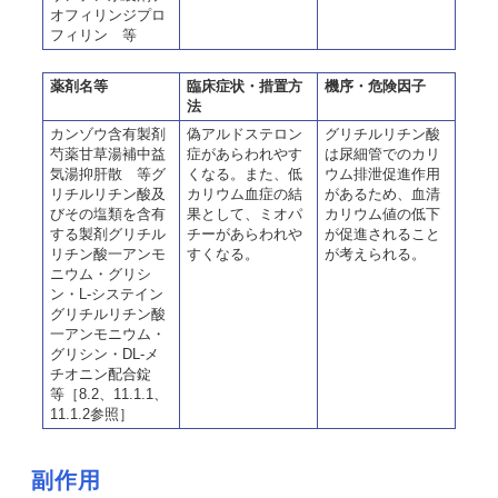
オフィリンジプロ
フィリン 等
薬剤名等
臨床症状・措置方
機序・危険因子
法
カンゾウ含有製剤
偽アルドステロン
グリチルリチン酸
芍薬甘草湯補中益
症があらわれやす
は尿細管でのカリ
気湯抑肝散 等グ
くなる。また、低
ウム排泄促進作用
リチルリチン酸及
カリウム血症の結
があるため、血清
びその塩類を含有
果として、ミオパ
カリウム値の低下
する製剤グリチル
チーがあらわれや
が促進されること
リチン酸一アンモ
すくなる。
が考えられる。
ニウム・グリシ
ン・L-システイン
グリチルリチン酸
一アンモニウム・
グリシン・DL-メ
チオニン配合錠
等［8.2、11.1.1、
11.1.2参照］
副作用