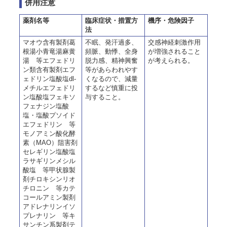
併用注意
薬剤名等
臨床症状・措置方
機序・危険因子
法
マオウ含有製剤葛
不眠、発汗過多、
交感神経刺激作用
根湯小青竜湯麻黄
頻脈、動悸、全身
が増強されること
湯 等エフェドリ
脱力感、精神興奮
が考えられる。
ン類含有製剤エフ
等があらわれやす
ェドリン塩酸塩dl-
くなるので、減量
メチルエフェドリ
するなど慎重に投
ン塩酸塩フェキソ
与すること。
フェナジン塩酸
塩・塩酸プソイド
エフェドリン 等
モノアミン酸化酵
素（MAO）阻害剤
セレギリン塩酸塩
ラサギリンメシル
酸塩 等甲状腺製
剤チロキシンリオ
チロニン 等カテ
コールアミン製剤
アドレナリンイソ
プレナリン 等キ
サンチン系製剤テ