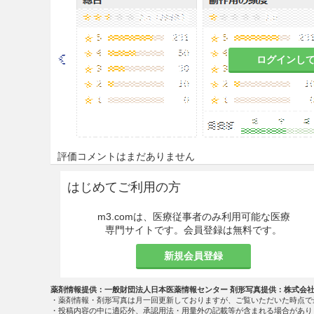
9.1.2 著しく胃腸の虚弱な患
食欲不振、胃部不快感、悪心
ログインし
9.1.3 食欲不振、悪心、嘔
これらの症状が悪化するおそ
9.1.4 発汗傾向の著しい患者
評価コメントはまだありません
発汗過多、全身脱力感等があ
はじめてご利用の方
9.1.5 狭心症、心筋梗塞
患者
m3.comは、医療従事者のみ利用可能な医療
専門サイトです。会員登録は無料です。
当該疾患及びその症状が悪化
新規会員登録
9.1.6 重症高血圧症の患者
薬剤情報提供：一般財団法人日本医薬情報センター 剤形写真提供：株式会
当該疾患及びその症状が悪化
・薬剤情報・剤形写真は月一回更新しておりますが、ご覧いただいた時点で
・投稿内容の中に適応外、承認用法・用量外の記載等が含まれる場合があり