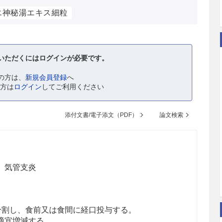
エ神秘湯エキス細粒
いただくにはログインが必要です。
の方は、
新規会員登録
へ
の方は
ログイン
してご利用ください
添付文書/電子添文（PDF）
論文検索
、気管支炎
回に分割し、食前又は食間に経口投与する。
適宜増減する。