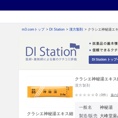
m3.comトップ
>
DI Station
>
漢方製剤
> クラシエ神秘湯エ
DI Station トップ
クラシエ神秘湯エキス
漢方製剤
0（0件）
薬の
一般名
神秘湯
クラシエ神秘湯エキス細
製造/販売
大峰堂薬