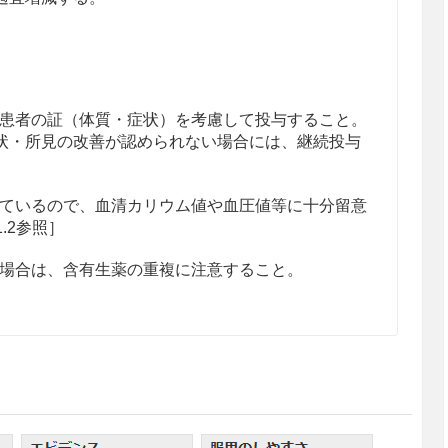
患者の証（体質・症状）を考慮して投与すること。
状・所見の改善が認められない場合には、継続投与
ているので、血清カリウム値や血圧値等に十分留意
1.2参照］
場合は、含有生薬の重複に注意すること。
患者
く体力の衰えている患者
、その症状が増強されるおそれがある。