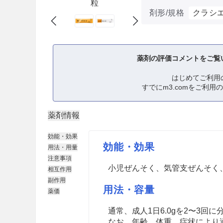
粒
剤形/規格
クラシ
薬剤の評価コメントをご覧
はじめてご利用
すでにm3.comをご利用
薬剤情報
効能・効果
効能・効果
用法・用量
注意事項
小児ぜんそく、気管支ぜんそく
相互作用
副作用
用法・容量
薬価
通常、成人1日6.0gを2〜3
なお、年齢、体重、症状により