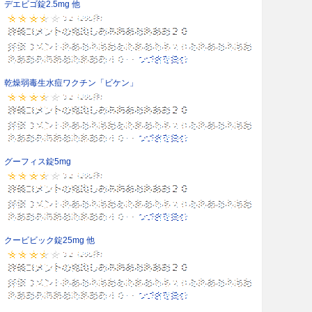
デエビゴ錠2.5mg 他
乾燥弱毒生水痘ワクチン「ビケン」
グーフィス錠5mg
クービビック錠25mg 他