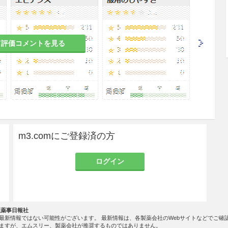
者
、嘔吐等があらわれるおそれがある。
て評価コメントを見る
吐のある患者
れがある。
らわれるおそれがある。
m3.comにご登録済の方
等の循環器系の障害のある患者、又はその既往歴のある
ログイン
するおそれがある。
社薬事日報社
するおそれがある。
最新情報ではない可能性がございます。 最新情報は、各製薬会社のWebサイトなどでご確
ますが、エムスリー、製薬会社が推奨するものではありません。