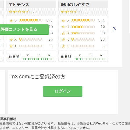
すること。
の有益性を考慮し、授乳の継続又は中止を検討する
て評価コメントを見る
は実施していない。
m3.comにご登録済の方
一般に生理機能が低下している。
ログイン
ターフェロン-αとの併用例で間質性肺炎の副作用が
社薬事日報社
最新情報ではない可能性がございます。 最新情報は、各製薬会社のWebサイトなどでご確
ますが、エムスリー、製薬会社が推奨するものではありません。