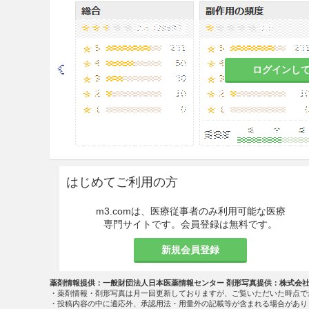
と判断される場合にのみ投与
9.6 授乳婦
治療上の有益性及び母乳栄養
ログインし
こと。
9.7 小児等
小児等を対象とした臨床試験
9.8 高齢者
はじめてご利用の方
減量するなど注意すること。
m3.comは、医療従事者のみ利用可能な医療
その他の注意
専門サイトです。会員登録は無料です。
15.1 臨床使用に基づく情報
新規会員登録
類似処方の小柴胡湯では、イン
薬剤情報提供：一般財団法人日本医薬情報センター 剤形写真提供：株式会
多く報告されている。
・薬剤情報・剤形写真は月一回更新しておりますが、ご覧いただいた時点で
・投稿内容の中に適応外、承認用法・用量外の記載等が含まれる場合があり