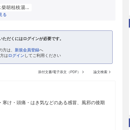
柴胡桂枝湯...
見る
いただくにはログインが必要です。
の方は、
新規会員登録
へ
の方は
ログイン
してご利用ください
添付文書/電子添文（PDF）
論文検索
・寒け・頭痛・はき気などのある感冒、風邪の後期