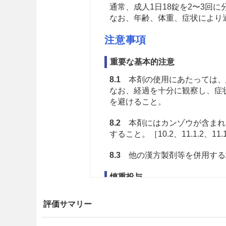
通常、成人1日18錠を2〜3回
なお、年齢、体重、症状により
注意事項
重要な基本的注意
8.1
本剤の使用にあたっては、
なお、経過を十分に観察し、症
を避けること。
8.2
本剤にはカンゾウが含まれ
すること。［10.2、11.1.2、11.
8.3
他の漢方製剤等を併用する
慎重投与
9.5 妊婦
評価サマリー
妊婦又は妊娠している可能性