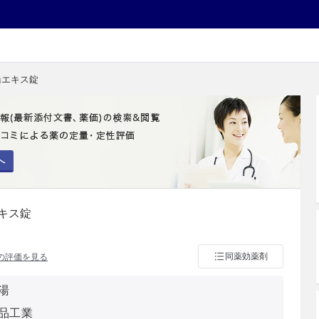
湯エキス錠
へ
キス錠
同薬効薬剤
の評価を見る
湯
品工業