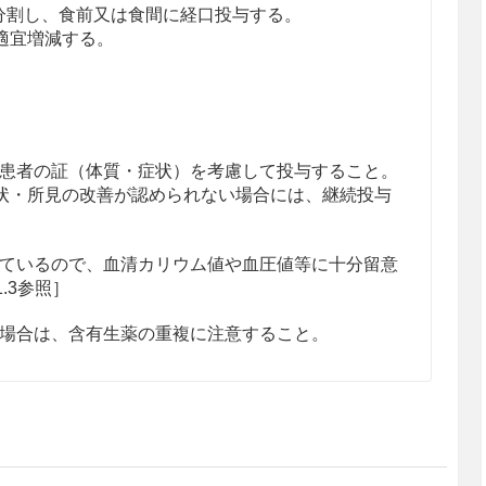
に分割し、食前又は食間に経口投与する。
適宜増減する。
患者の証（体質・症状）を考慮して投与すること。
状・所見の改善が認められない場合には、継続投与
ているので、血清カリウム値や血圧値等に十分留意
1.3参照］
場合は、含有生薬の重複に注意すること。
のある女性には、治療上の有益性が危険性を上回る