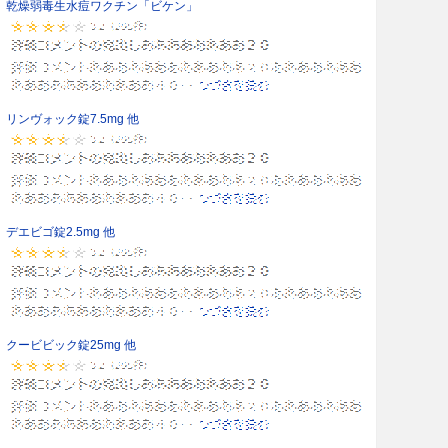
乾燥弱毒生水痘ワクチン「ビケン」
リンヴォック錠7.5mg 他
デエビゴ錠2.5mg 他
クービビック錠25mg 他