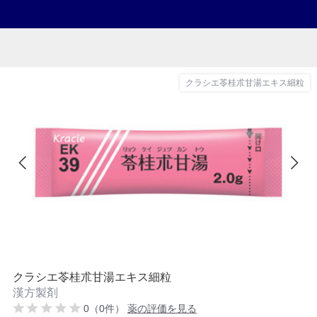
クラシエ苓桂朮甘湯エキス細粒
クラシエ苓桂朮甘湯エキス細粒
漢方製剤
0（0件）
薬の評価を見る