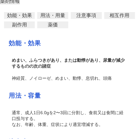
薬剤情報
効能・効果
用法・用量
注意事項
相互作用
副作用
薬価
効能・効果
めまい、ふらつきがあり、または動悸があり、尿量が減少
するものの次の諸症
神経質、ノイローゼ、めまい、動悸、息切れ、頭痛
用法・容量
通常、成人1日6.0gを2〜3回に分割し、食前又は食間に経
口投与する。
なお、年齢、体重、症状により適宜増減する。