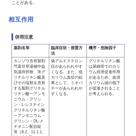
ことがある。
相互作用
併用注意
薬剤名等
臨床症状・措置方
機序・危険因子
法
カンゾウ含有製剤
偽アルドステロン
グリチルリチン酸
芍薬甘草湯補中益
症があらわれやす
は尿細管でのカリ
気湯抑肝散 等グ
くなる。また、低
ウム排泄促進作用
リチルリチン酸及
カリウム血症の結
があるため、血清
びその塩類を含有
果として、ミオパ
カリウム値の低下
する製剤グリチル
チーがあらわれや
が促進されること
リチン酸一アンモ
すくなる。
が考えられる。
ニウム・グリシ
ン・L-システイン
グリチルリチン酸
一アンモニウム・
グリシン・DL-メ
チオニン配合錠
等［8.2、11.1.1、