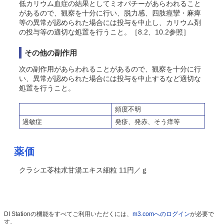
低カリウム血症の結果としてミオパチーがあらわれること
があるので、観察を十分に行い、脱力感、四肢痙攣・麻痺
等の異常が認められた場合には投与を中止し、カリウム剤
の投与等の適切な処置を行うこと。［8.2、10.2参照］
その他の副作用
次の副作用があらわれることがあるので、観察を十分に行
い、異常が認められた場合には投与を中止するなど適切な
処置を行うこと。
頻度不明
過敏症
発疹、発赤、
そう
痒等
薬価
クラシエ苓桂朮甘湯エキス細粒 11円／ｇ
DI Stationの機能をすべてご利用いただくには、
m3.comへのログイン
が必要で
す。