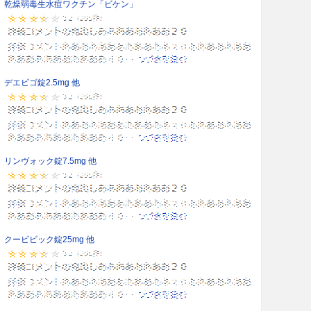
乾燥弱毒生水痘ワクチン「ビケン」
デエビゴ錠2.5mg 他
リンヴォック錠7.5mg 他
クービビック錠25mg 他