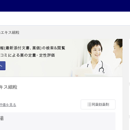
湯エキス細粒
へ
キス細粒
同薬効薬剤
評価を見る
湯