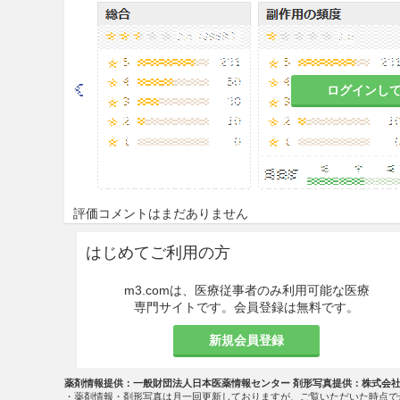
9.1.2 著しく胃腸の虚弱な患
食欲不振、胃部不快感、悪心
ログインし
9.1.3 食欲不振、悪心、嘔
これらの症状が悪化するおそ
9.5 妊婦
評価コメントはまだありません
妊婦又は妊娠している可能性
と判断される場合にのみ投与
はじめてご利用の方
9.6 授乳婦
m3.comは、医療従事者のみ利用可能な医療
専門サイトです。会員登録は無料です。
治療上の有益性及び母乳栄養
こと。
新規会員登録
9.7 小児等
薬剤情報提供：一般財団法人日本医薬情報センター 剤形写真提供：株式会
・薬剤情報・剤形写真は月一回更新しておりますが、ご覧いただいた時点で