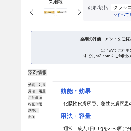
ス細粒
剤形/規格
クラシエ
すべて
薬剤の評価コメントをご覧
はじめてご利用
すでにm3.comをご利用
薬剤情報
効能・効果
効能・効果
用法・用量
注意事項
化膿性皮膚疾患、急性皮膚疾患
相互作用
副作用
用法・容量
薬価
通常、成人1日6.0gを2〜3