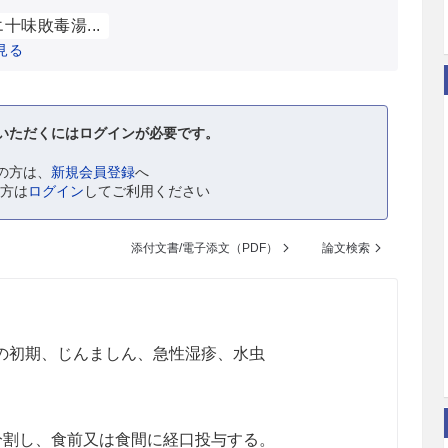
十味敗毒湯...
見る
いただくにはログインが必要です。
の方は、
新規会員登録
へ
の方は
ログイン
してご利用ください
添付文書/電子添文（PDF）
論文検索
の初期、じんましん、急性湿疹、水虫
回に分割し、食前又は食間に経口投与する。