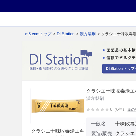
m3.comトップ
>
DI Station
>
漢方製剤
> クラシエ十味敗毒
DI Station トップ
クラシエ十味敗毒湯エ
漢方製剤
0（0件）
薬の
一般名
十味敗毒
クラシエ十味敗毒湯エキ
製造/販売
クラシエ