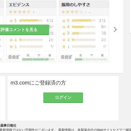
者
、下痢等があらわれるおそれがある。
て評価コメントを見る
吐のある患者
れがある。
のある女性には、治療上の有益性が危険性を上回る
すること。
m3.comにご登録済の方
ログイン
の有益性を考慮し、授乳の継続又は中止を検討する
社薬事日報社
最新情報ではない可能性がございます。 最新情報は、各製薬会社のWebサイトなどでご確