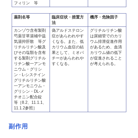
フィリン 等
薬剤名等
臨床症状・措置方
機序・危険因子
法
カンゾウ含有製剤
偽アルドステロン
グリチルリチン酸
芍薬甘草湯補中益
症があらわれやす
は尿細管でのカリ
気湯抑肝散 等グ
くなる。また、低
ウム排泄促進作用
リチルリチン酸及
カリウム血症の結
があるため、血清
びその塩類を含有
果として、ミオパ
カリウム値の低下
する製剤グリチル
チーがあらわれや
が促進されること
リチン酸一アンモ
すくなる。
が考えられる。
ニウム・グリシ
ン・L-システイン
グリチルリチン酸
一アンモニウム・
グリシン・DL-メ
チオニン配合錠
等［8.2、11.1.1、
11.1.2参照］
副作用