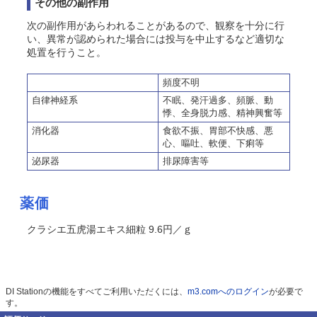
その他の副作用
次の副作用があらわれることがあるので、観察を十分に行
い、異常が認められた場合には投与を中止するなど適切な
処置を行うこと。
頻度不明
自律神経系
不眠、発汗過多、頻脈、動
悸、全身脱力感、精神興奮等
消化器
食欲不振、胃部不快感、悪
心、嘔吐、軟便、下痢等
泌尿器
排尿障害等
薬価
クラシエ五虎湯エキス細粒 9.6円／ｇ
DI Stationの機能をすべてご利用いただくには、
m3.comへのログイン
が必要で
す。