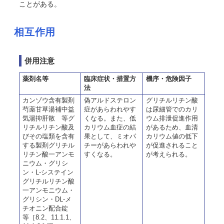
ことがある。
相互作用
併用注意
薬剤名等
臨床症状・措置方
機序・危険因子
法
カンゾウ含有製剤
偽アルドステロン
グリチルリチン酸
芍薬甘草湯補中益
症があらわれやす
は尿細管でのカリ
気湯抑肝散 等グ
くなる。また、低
ウム排泄促進作用
リチルリチン酸及
カリウム血症の結
があるため、血清
びその塩類を含有
果として、ミオパ
カリウム値の低下
する製剤グリチル
チーがあらわれや
が促進されること
リチン酸一アンモ
すくなる。
が考えられる。
ニウム・グリシ
ン・L-システイン
グリチルリチン酸
一アンモニウム・
グリシン・DL-メ
チオニン配合錠
等［8.2、11.1.1、