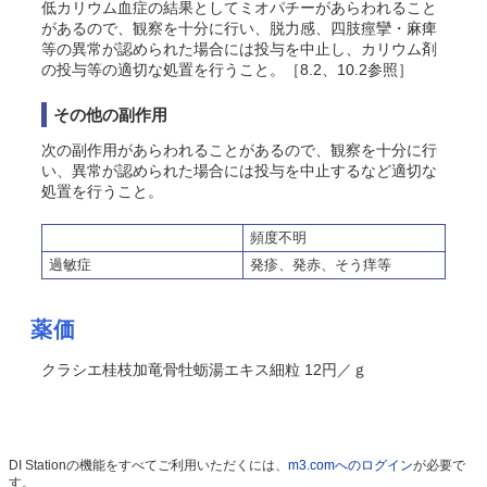
低カリウム血症の結果としてミオパチーがあらわれること
があるので、観察を十分に行い、脱力感、四肢痙攣・麻痺
等の異常が認められた場合には投与を中止し、カリウム剤
の投与等の適切な処置を行うこと。［8.2、10.2参照］
その他の副作用
次の副作用があらわれることがあるので、観察を十分に行
い、異常が認められた場合には投与を中止するなど適切な
処置を行うこと。
頻度不明
過敏症
発疹、発赤、
そう
痒等
薬価
クラシエ桂枝加竜骨牡蛎湯エキス細粒 12円／ｇ
DI Stationの機能をすべてご利用いただくには、
m3.comへのログイン
が必要で
す。