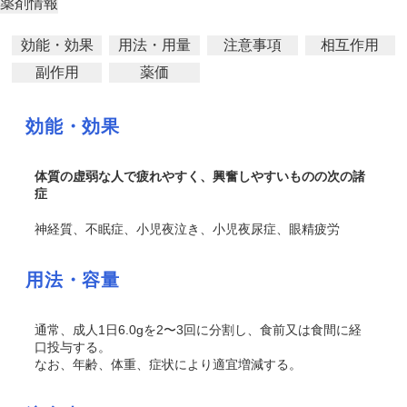
薬剤情報
効能・効果
用法・用量
注意事項
相互作用
副作用
薬価
効能・効果
体質の虚弱な人で疲れやすく、興奮しやすいものの次の諸
症
神経質、不眠症、小児夜泣き、小児夜尿症、眼精疲労
用法・容量
通常、成人1日6.0gを2〜3回に分割し、食前又は食間に経
口投与する。
なお、年齢、体重、症状により適宜増減する。