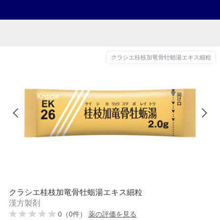
クラシエ桂枝加竜骨牡蛎湯エキス細粒
クラシエ桂枝加竜骨牡蛎湯エキス細粒
漢方製剤
0（0件）
薬の評価を見る