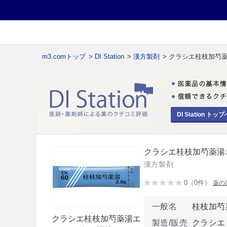
m3.comトップ
>
DI Station
>
漢方製剤
> クラシエ桂枝加芍
DI Station トップ
クラシエ桂枝加芍薬湯
漢方製剤
0（0件）
薬の
一般名
桂枝加芍
クラシエ桂枝加芍薬湯エ
製造/販売
クラシエ