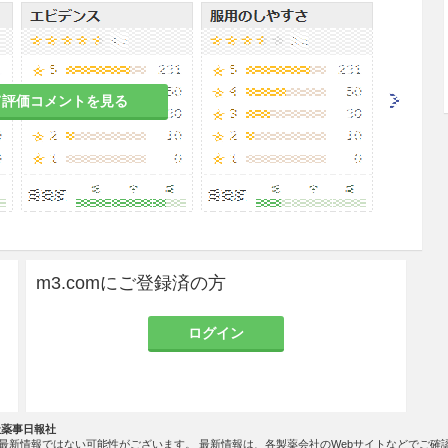
すること。
て評価コメントを見る
の有益性を考慮し、授乳の継続又は中止を検討する
は実施していない。
m3.comにご登録済の方
一般に生理機能が低下している。
ログイン
きるだけ湿気を避け、直射日光の当たらない涼し
社薬事日報社
、取扱いに注意すること。
最新情報ではない可能性がございます。 最新情報は、各製薬会社のWebサイトなどでご確