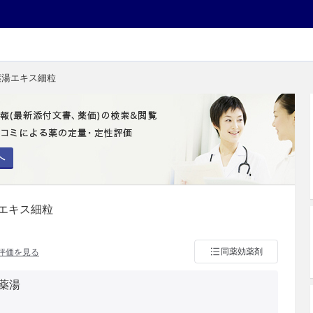
薬湯エキス細粒
へ
エキス細粒
同薬効薬剤
評価を見る
薬湯