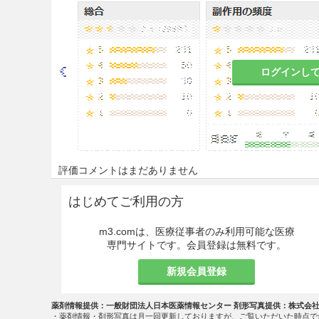
と判断される場合にのみ投与
9.6 授乳婦
ログインし
治療上の有益性及び母乳栄養
こと。
9.7 小児等
小児等を対象とした臨床試験
評価コメントはまだありません
9.8 高齢者
はじめてご利用の方
減量するなど注意すること。
m3.comは、医療従事者のみ利用可能な医療
取扱上の注意
専門サイトです。会員登録は無料です。
20.1
本剤の品質を保つため、で
新規会員登録
い所に保管すること。
薬剤情報提供：一般財団法人日本医薬情報センター 剤形写真提供：株式会
20.2
開封後は特に湿気を避け
・薬剤情報・剤形写真は月一回更新しておりますが、ご覧いただいた時点で