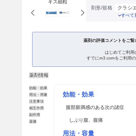
キス細粒
剤形/規格
クラシエ
すべて
薬剤の評価コメントをご覧
はじめてご利用
すでにm3.comをご利用
薬剤情報
効能・効果
効能・効果
用法・用量
注意事項
腹部膨満感のある次の諸症
相互作用
副作用
しぶり腹、腹痛
薬価
用法・容量