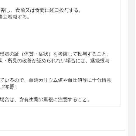
回に分割し、食前又は食間に経口投与する。
適宜増減する。
患者の証（体質・症状）を考慮して投与すること。
状・所見の改善が認められない場合には、継続投与
ているので、血清カリウム値や血圧値等に十分留意
1.2参照］
場合は、含有生薬の重複に注意すること。
のある女性には、治療上の有益性が危険性を上回る