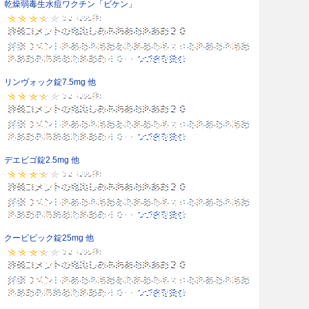
乾燥弱毒生水痘ワクチン「ビケン」
リンヴォック錠7.5mg 他
デエビゴ錠2.5mg 他
クービビック錠25mg 他