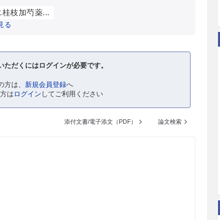
桂枝加芍薬...
見る
いただくにはログインが必要です。
の方は、
新規会員登録
へ
の方は
ログイン
してご利用ください
添付文書/電子添文（PDF）
論文検索