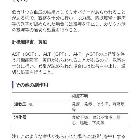
低カリウム血症の結果としてミオパチーがあらわれること
があるので、観察を十分に行い、脱力感、四肢痙攣・麻痺
等の異常が認められた場合には投与を中止し、カリウム剤
の投与等の適切な処置を行うこと。
肝機能障害、黄疸
AST（GOT）、ALT（GPT）、Al-P、γ-GTPの上昇等を伴
う肝機能障害、黄疸があらわれることがあるので、観察を
十分に行い、異常が認められた場合には投与を中止し、適
切な処置を行うこと。
その他の副作用
頻度不明
過敏症
発疹、発赤、そう痒、蕁麻疹
注）
等
消化器
食欲不振、胃部不快感、悪
心、嘔吐、下痢等
注）このような症状があらわれた場合には投与を中止する