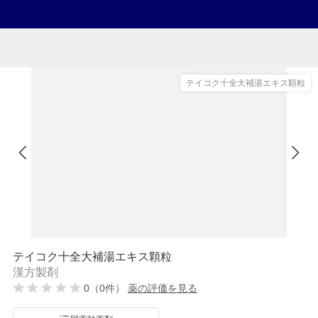
テイコク十全大補湯エキス顆粒
テイコク十全大補湯エキス顆粒
漢方製剤
0（0件）
薬の評価を見る