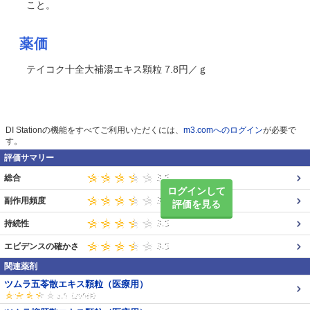
こと。
薬価
テイコク十全大補湯エキス顆粒 7.8円／ｇ
DI Stationの機能をすべてご利用いただくには、
m3.comへのログイン
が必要で
す。
評価サマリー
総合
ログインして
副作用頻度
評価を見る
持続性
エビデンスの確かさ
関連薬剤
ツムラ五苓散エキス顆粒（医療用）