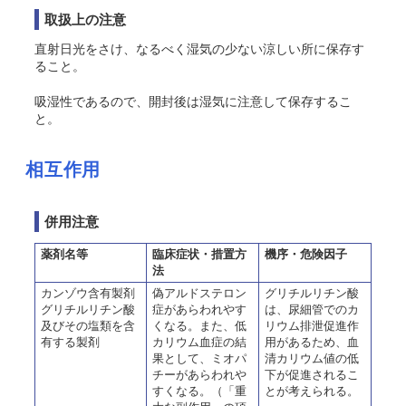
取扱上の注意
直射日光をさけ、なるべく湿気の少ない涼しい所に保存す
ること。
吸湿性であるので、開封後は湿気に注意して保存するこ
と。
相互作用
併用注意
薬剤名等
臨床症状・措置方
機序・危険因子
法
カンゾウ含有製剤
偽アルドステロン
グリチルリチン酸
グリチルリチン酸
症があらわれやす
は、尿細管でのカ
及びその塩類を含
くなる。また、低
リウム排泄促進作
有する製剤
カリウム血症の結
用があるため、血
果として、ミオパ
清カリウム値の低
チーがあらわれや
下が促進されるこ
すくなる。（「重
とが考えられる。