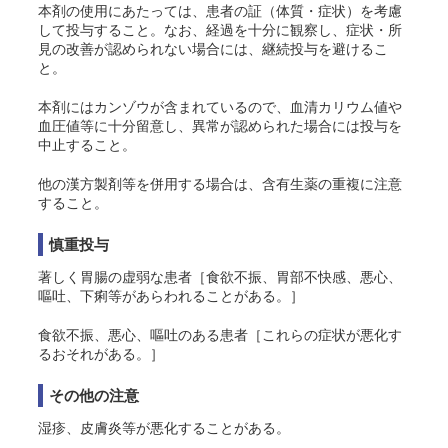
本剤の使用にあたっては、患者の証（体質・症状）を考慮
して投与すること。なお、経過を十分に観察し、症状・所
見の改善が認められない場合には、継続投与を避けるこ
と。
本剤にはカンゾウが含まれているので、血清カリウム値や
血圧値等に十分留意し、異常が認められた場合には投与を
中止すること。
他の漢方製剤等を併用する場合は、含有生薬の重複に注意
すること。
慎重投与
著しく胃腸の虚弱な患者［食欲不振、胃部不快感、悪心、
嘔吐、下痢等があらわれることがある。］
食欲不振、悪心、嘔吐のある患者［これらの症状が悪化す
るおそれがある。］
その他の注意
湿疹、皮膚炎等が悪化することがある。