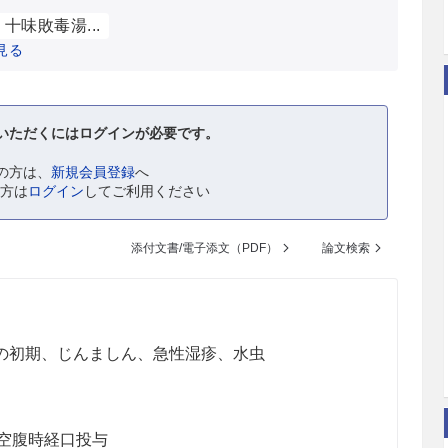
十味敗毒湯...
見る
いただくにはログインが必要です。
の方は、
新規会員登録
へ
の方は
ログイン
してご利用ください
添付文書/電子添文（PDF）
論文検索
の初期、じんましん、急性湿疹、水虫
を空腹時経口投与