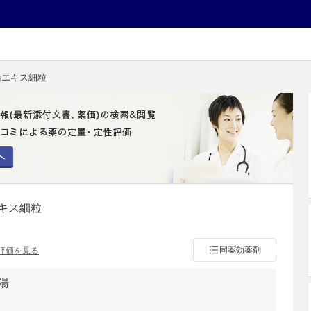
湯エキス細粒
へ
キス細粒
同薬効薬剤
評価を見る
湯