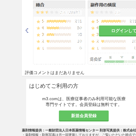
9.1.2 著しく胃腸の虚弱な患
食欲不振、胃部不快感、悪心
ログインし
9.1.3 食欲不振、悪心、嘔
これらの症状が悪化するおそ
9.5 妊婦
評価コメントはまだありません
妊婦又は妊娠している可能性
と判断される場合にのみ投与
はじめてご利用の方
9.6 授乳婦
m3.comは、医療従事者のみ利用可能な医療
専門サイトです。会員登録は無料です。
治療上の有益性及び母乳栄養
こと。
新規会員登録
9.7 小児等
薬剤情報提供：一般財団法人日本医薬情報センター 剤形写真提供：株式会
・薬剤情報・剤形写真は月一回更新しておりますが、ご覧いただいた時点で