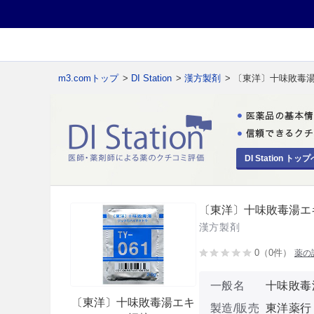
m3.comトップ
>
DI Station
>
漢方製剤
> 〔東洋〕十味敗毒
DI Station トップ
〔東洋〕十味敗毒湯エ
漢方製剤
0（0件）
薬の
一般名
十味敗毒
〔東洋〕十味敗毒湯エキ
製造/販売
東洋薬行