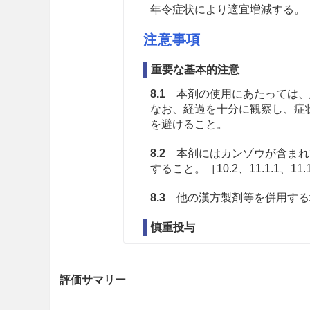
年令症状により適宜増減する。
注意事項
重要な基本的注意
8.1
本剤の使用にあたっては、
なお、経過を十分に観察し、症
を避けること。
8.2
本剤にはカンゾウが含まれ
すること。［10.2、11.1.1、11.
8.3
他の漢方製剤等を併用する
慎重投与
9.1 合併症・既往歴等のある
評価サマリー
9.1.1 著しく体力の衰えてい
皮膚症状が悪化するおそれが