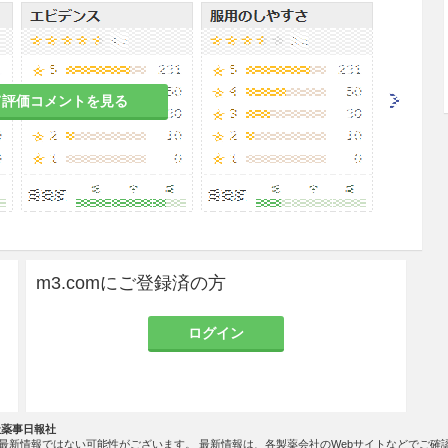
者
、下痢等があらわれるおそれがある。
て評価コメントを見る
吐のある患者
れがある。
のある女性には、治療上の有益性が危険性を上回る
すること。
m3.comにご登録済の方
ログイン
の有益性を考慮し、授乳の継続又は中止を検討する
社薬事日報社
最新情報ではない可能性がございます。 最新情報は、各製薬会社のWebサイトなどでご確