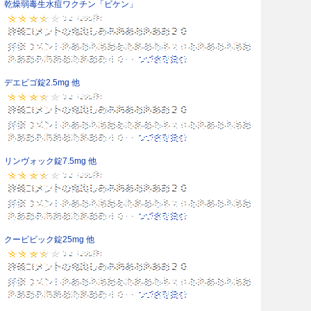
乾燥弱毒生水痘ワクチン「ビケン」
デエビゴ錠2.5mg 他
リンヴォック錠7.5mg 他
クービビック錠25mg 他