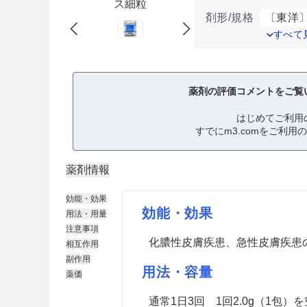
ス細粒
剤形/規格
〔東洋〕
すべて
薬剤の評価コメントをご覧
はじめてご利用
すでにm3.comをご利用
薬剤情報
効能・効果
効能・効果
用法・用量
注意事項
化膿性皮膚疾患、急性皮膚疾患
相互作用
副作用
用法・容量
薬価
通常1日3回 1回2.0g（1包）