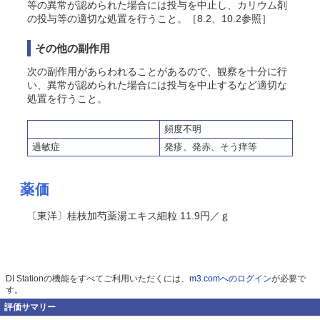
等の異常が認められた場合には投与を中止し、カリウム剤
の投与等の適切な処置を行うこと。［8.2、10.2参照］
その他の副作用
次の副作用があらわれることがあるので、観察を十分に行
い、異常が認められた場合には投与を中止するなど適切な
処置を行うこと。
頻度不明
過敏症
発疹、発赤、
そう
痒等
薬価
〔東洋〕桂枝加芍薬湯エキス細粒 11.9円／ｇ
DI Stationの機能をすべてご利用いただくには、
m3.comへのログイン
が必要で
す。
評価サマリー