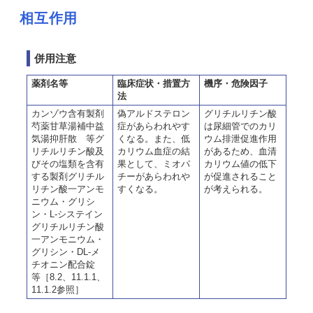
相互作用
併用注意
薬剤名等
臨床症状・措置方
機序・危険因子
法
カンゾウ含有製剤
偽アルドステロン
グリチルリチン酸
芍薬甘草湯補中益
症があらわれやす
は尿細管でのカリ
気湯抑肝散 等グ
くなる。また、低
ウム排泄促進作用
リチルリチン酸及
カリウム血症の結
があるため、血清
びその塩類を含有
果として、ミオパ
カリウム値の低下
する製剤グリチル
チーがあらわれや
が促進されること
リチン酸一アンモ
すくなる。
が考えられる。
ニウム・グリシ
ン・L-システイン
グリチルリチン酸
一アンモニウム・
グリシン・DL-メ
チオニン配合錠
等［8.2、11.1.1、
11.1.2参照］