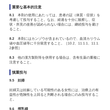
重要な基本的注意
8.1
本剤の使用にあたっては、患者の証（体質・症状）を
考慮して投与すること。なお、経過を十分に観察し、症
状・所見の改善が認められない場合には、継続投与を避け
ること。
8.2
本剤にはカンゾウが含まれているので、血清カリウム
値や血圧値等に十分留意すること。［10.2、11.1.1、11.1.
2参照］
8.3
他の漢方製剤等を併用する場合は、含有生薬の重複に
注意すること。
慎重投与
9.5 妊婦
妊婦又は妊娠している可能性のある女性には、治療上の有
益性が危険性を上回ると判断される場合にのみ投与するこ
と。
9.6 授乳婦