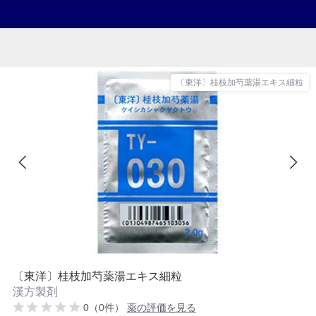
〔東洋〕桂枝加芍薬湯エキス細粒
〔東洋〕桂枝加芍薬湯エキス細粒
漢方製剤
0（0件）
薬の評価を見る