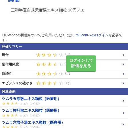
三和半夏白朮天麻湯エキス細粒 16円／ｇ
DI Stationの機能をすべてご利用いただくには、
m3.comへのログイン
が必要で
す。
評価サマリー
総合
ログインして
副作用頻度
評価を見る
持続性
エビデンスの確かさ
関連薬剤
ツムラ五苓散エキス顆粒（医療用）
ツムラ抑肝散エキス顆粒（医療用）
ツムラ六君子湯エキス顆粒（医療用）