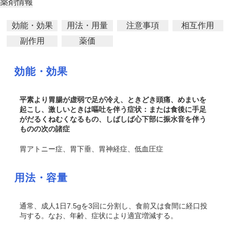
薬剤情報
効能・効果
用法・用量
注意事項
相互作用
副作用
薬価
効能・効果
平素より胃腸が虚弱で足が冷え、ときどき頭痛、めまいを
起こし、激しいときは嘔吐を伴う症状：または食後に手足
がだるくねむくなるもの、しばしば心下部に振水音を伴う
ものの次の諸症
胃アトニー症、胃下垂、胃神経症、低血圧症
用法・容量
通常、成人1日7.5gを3回に分割し、食前又は食間に経口投
与する。なお、年齢、症状により適宜増減する。