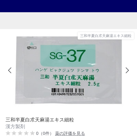
三和半夏白朮天麻湯エキス細粒
三和半夏白朮天麻湯エキス細粒
漢方製剤
0（0件）
薬の評価を見る