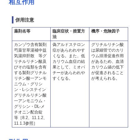
相互作用
併用注意
薬剤名等
臨床症状・措置方
機序・危険因子
法
カンゾウ含有製剤
偽アルドステロン
グリチルリチン酸
芍薬甘草湯補中益
症があらわれやす
は尿細管でのカリ
気湯抑肝散 等グ
くなる。また、低
ウム排泄促進作用
リチルリチン酸及
カリウム血症の結
があるため、血清
びその塩類を含有
果として、ミオパ
カリウム値の低下
する製剤グリチル
チーがあらわれや
が促進されること
リチン酸一アンモ
すくなる。
が考えられる。
ニウム・グリシ
ン・L-システイン
グリチルリチン酸
一アンモニウム・
グリシン・DL-メ
チオニン配合錠
等［8.2、11.1.2、
11.1.3参照］