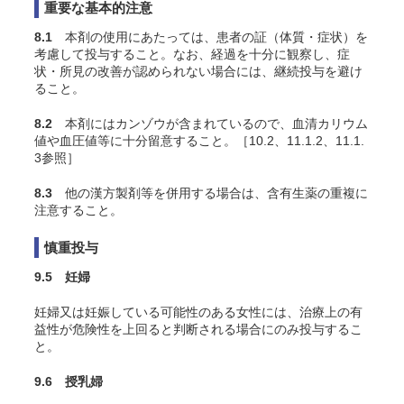
重要な基本的注意
8.1
本剤の使用にあたっては、患者の証（体質・症状）を
考慮して投与すること。なお、経過を十分に観察し、症
状・所見の改善が認められない場合には、継続投与を避け
ること。
8.2
本剤にはカンゾウが含まれているので、血清カリウム
値や血圧値等に十分留意すること。［10.2、11.1.2、11.1.
3参照］
8.3
他の漢方製剤等を併用する場合は、含有生薬の重複に
注意すること。
慎重投与
9.5 妊婦
妊婦又は妊娠している可能性のある女性には、治療上の有
益性が危険性を上回ると判断される場合にのみ投与するこ
と。
9.6 授乳婦