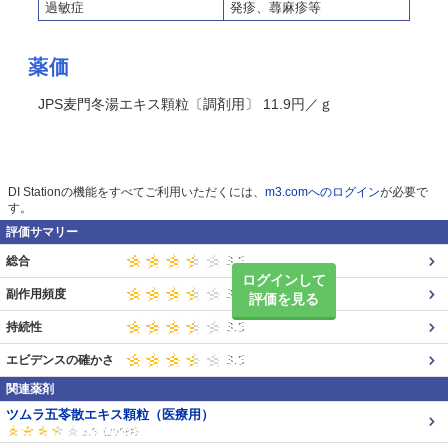
過敏症
発疹、蕁麻疹等
薬価
JPS麦門冬湯エキス顆粒〔調剤用〕 11.9円／ｇ
DI Stationの機能をすべてご利用いただくには、
m3.comへのログイン
が必要で
す。
評価サマリー
総合
ログインして
副作用頻度
評価を見る
持続性
エビデンスの確かさ
関連薬剤
ツムラ五苓散エキス顆粒（医療用）