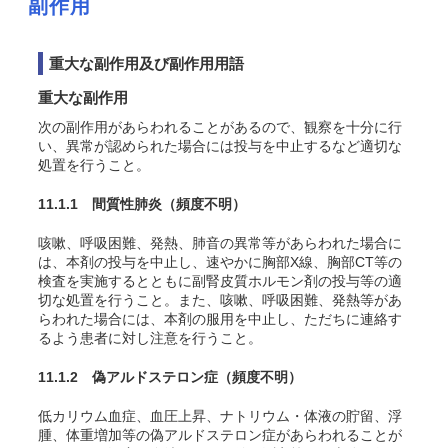
副作用
重大な副作用及び副作用用語
重大な副作用
次の副作用があらわれることがあるので、観察を十分に行
い、異常が認められた場合には投与を中止するなど適切な
処置を行うこと。
11.1.1 間質性肺炎
（頻度不明）
咳嗽、呼吸困難、発熱、肺音の異常等があらわれた場合に
は、本剤の投与を中止し、速やかに胸部X線、胸部CT等の
検査を実施するとともに副腎皮質ホルモン剤の投与等の適
切な処置を行うこと。また、咳嗽、呼吸困難、発熱等があ
らわれた場合には、本剤の服用を中止し、ただちに連絡す
るよう患者に対し注意を行うこと。
11.1.2 偽アルドステロン症
（頻度不明）
低カリウム血症、血圧上昇、ナトリウム・体液の貯留、浮
腫、体重増加等の偽アルドステロン症があらわれることが