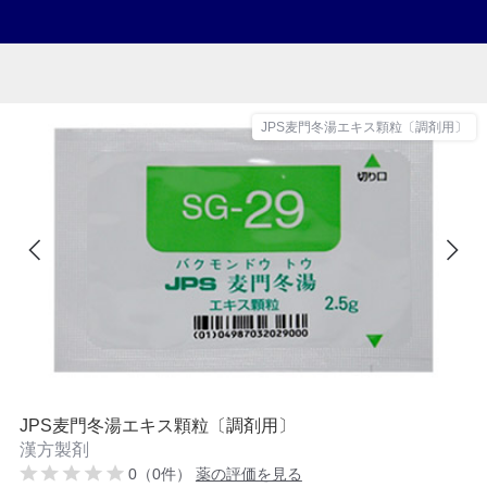
JPS麦門冬湯エキス顆粒〔調剤用〕
JPS麦門冬湯エキス顆粒〔調剤用〕
漢方製剤
0（0件）
薬の評価を見る