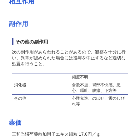
相互作用
副作用
その他の副作用
次の副作用があらわれることがあるので、観察を十分に行
い、異常が認められた場合には投与を中止するなど適切な
処置を行うこと。
頻度不明
消化器
食欲不振、胃部不快感、悪
心、嘔吐、腹痛、下痢等
その他
心悸亢進、のぼせ、舌のしび
れ等
薬価
三和当帰芍薬散加附子エキス細粒 17.6円／ｇ