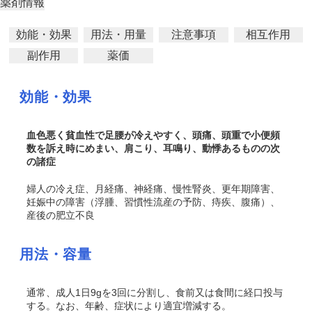
薬剤情報
効能・効果
用法・用量
注意事項
相互作用
副作用
薬価
効能・効果
血色悪く貧血性で足腰が冷えやすく、頭痛、頭重で小便頻
数を訴え時にめまい、肩こり、耳鳴り、動悸あるものの次
の諸症
婦人の冷え症、月経痛、神経痛、慢性腎炎、更年期障害、
妊娠中の障害（浮腫、習慣性流産の予防、痔疾、腹痛）、
産後の肥立不良
用法・容量
通常、成人1日9gを3回に分割し、食前又は食間に経口投与
する。なお、年齢、症状により適宜増減する。