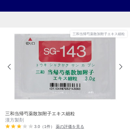
三和当帰芍薬散加附子エキス細粒
三和当帰芍薬散加附子エキス細粒
漢方製剤
3.0（1件）
薬の評価を見る