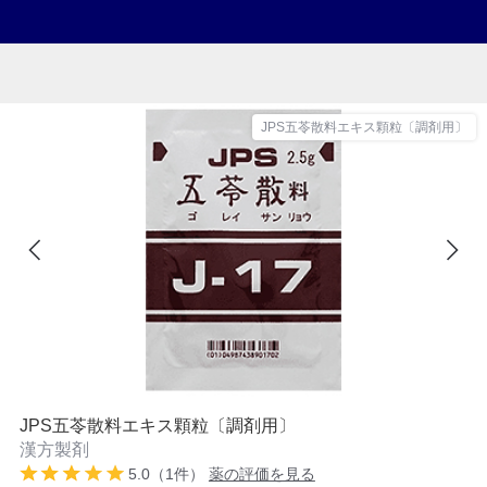
JPS五苓散料エキス顆粒〔調剤用〕
JPS五苓散料エキス顆粒〔調剤用〕
漢方製剤
5.0（1件）
薬の評価を見る