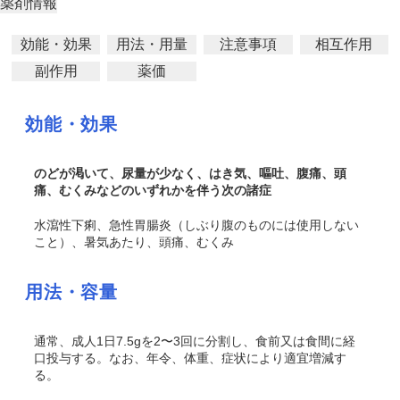
薬剤情報
効能・効果
用法・用量
注意事項
相互作用
副作用
薬価
効能・効果
のどが渇いて、尿量が少なく、はき気、嘔吐、腹痛、頭
痛、むくみなどのいずれかを伴う次の諸症
水瀉性下痢、急性胃腸炎（しぶり腹のものには使用しない
こと）、暑気あたり、頭痛、むくみ
用法・容量
通常、成人1日7.5gを2〜3回に分割し、食前又は食間に経
口投与する。なお、年令、体重、症状により適宜増減す
る。