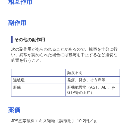
相互作用
副作用
その他の副作用
次の副作用があらわれることがあるので、観察を十分に行
い、異常が認められた場合には投与を中止するなど適切な
処置を行うこと。
頻度不明
過敏症
発疹、発赤、
そう
痒等
肝臓
肝機能異常（AST、ALT、γ-
GTP等の上昇）
薬価
JPS五苓散料エキス顆粒〔調剤用〕 10.2円／ｇ