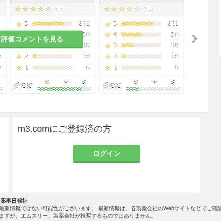
のある女性には、治療上の有益性が危険性を上回る
て評価コメントを見る
すること。
の有益性を考慮し、授乳の継続又は中止を検討する
m3.comにご登録済の方
は実施していない。
ログイン
一般に生理機能が低下している。
社薬事日報社
最新情報ではない可能性がございます。 最新情報は、各製薬会社のWebサイトなどでご確
きるだけ湿気を避け、直射日光の当たらない涼し
ますが、エムスリー、製薬会社が推奨するものではありません。