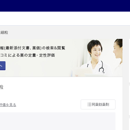
ス細粒
へ
粒
同薬効薬剤
評価を見る