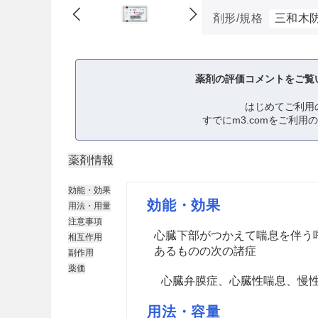
剤形/規格
三和木
薬剤の評価コメントをご覧
はじめてご利用
すでにm3.comをご利用
薬剤情報
効能・効果
効能・効果
用法・用量
注意事項
心臓下部がつかえて喘息を伴う
相互作用
あるものの次の諸症
副作用
薬価
心臓弁膜症、心臓性喘息、慢
用法・容量