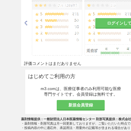
9.5 妊婦
妊婦又は妊娠している可能性
ログインし
と判断される場合にのみ投与
9.6 授乳婦
治療上の有益性及び母乳栄養
こと。
評価コメントはまだありません
9.7 小児等
はじめてご利用の方
小児等を対象とした臨床試験
m3.comは、医療従事者のみ利用可能な医療
9.8 高齢者
専門サイトです。会員登録は無料です。
減量するなど注意すること。
新規会員登録
取扱上の注意
薬剤情報提供：一般財団法人日本医薬情報センター 剤形写真提供：株式会
・薬剤情報・剤形写真は月一回更新しておりますが、ご覧いただいた時点で
20.1
本剤の品質を保つため、で
・投稿内容の中に適応外、承認用法・用量外の記載等が含まれる場合があり