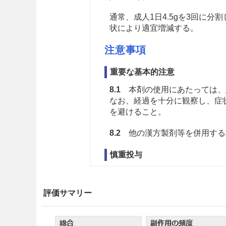
通常、成人1日4.5gを3回に
状により適宜増減する。
注意事項
重要な基本的注意
8.1
本剤の使用にあたっては、
なお、経過を十分に観察し、症
を避けること。
8.2
他の漢方製剤等を併用する
慎重投与
9.1 合併症・既往歴等のある
評価サマリー
9.1.1 胃腸の虚弱な患者
食欲不振、胃部不快感、軟便