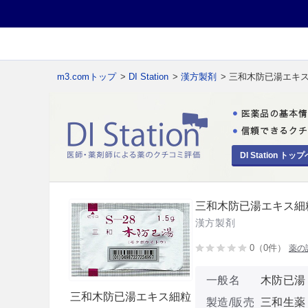
m3.comトップ
>
DI Station
>
漢方製剤
> 三和木防已湯エキ
DI Station トップ
三和木防已湯エキス細
漢方製剤
0（0件）
薬の
一般名
木防已湯
三和木防已湯エキス細粒
製造/販売
三和生薬