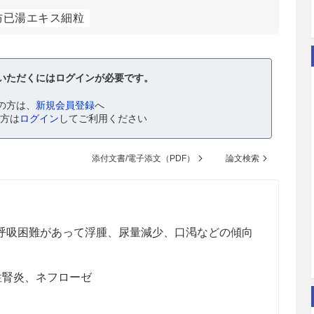
防已湯エキス細粒
いただくにはログインが必要です。
の方は、
新規会員登録
へ
の方は
ログイン
してご利用ください
添付文書/電子添文（PDF）
論文検索
呼吸困難があって浮腫、尿量減少、口渇などの傾向
性腎炎、ネフローゼ