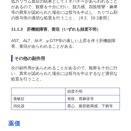
低カリウム血症の結果としてミオパチーがあらわれること
があるので、観察を十分に行い、脱力感、四肢痙攣・麻痺
等の異常が認められた場合には投与を中止し、カリウム剤
の投与等の適切な処置を行うこと。［8.2、10.2参照］
11.1.3 肝機能障害、黄疸
（いずれも頻度不明）
AST、ALT、Al-P、γ-GTP等の著しい上昇を伴う肝機能障
害、黄疸があらわれることがある。
その他の副作用
次の副作用があらわれることがあるので、観察を十分に行
い、異常が認められた場合には投与を中止するなど適切な
処置を行うこと。
頻度不明
過敏症
発疹、蕁麻疹等
消化器
悪心、腹部膨満感、下痢等
薬価