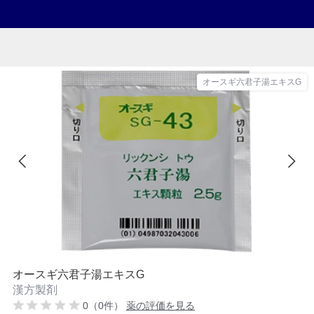
オースギ六君子湯エキスG
オースギ六君子湯エキスG
漢方製剤
0（0件）
薬の評価を見る