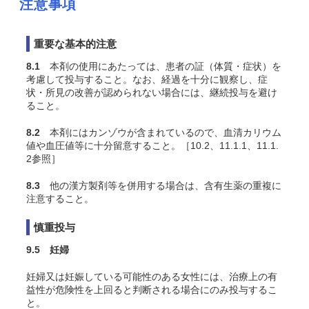
注意事項
重要な基本的注意
8.1
本剤の使用にあたっては、患者の証（体質・症状）を
考慮して投与すること。なお、経過を十分に観察し、症
状・所見の改善が認められない場合には、継続投与を避け
ること。
8.2
本剤にはカンゾウが含まれているので、血清カリウム
値や血圧値等に十分留意すること。［10.2、11.1.1、11.1.
2参照］
8.3
他の漢方製剤等を併用する場合は、含有生薬の重複に
注意すること。
慎重投与
9.5 妊婦
妊婦又は妊娠している可能性のある女性には、治療上の有
益性が危険性を上回ると判断される場合にのみ投与するこ
と。