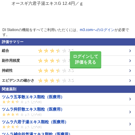
オースギ六君子湯エキスG 12.4円／ｇ
DI Stationの機能をすべてご利用いただくには、
m3.comへのログイン
が必要で
す。
評価サマリー
総合
ログインして
副作用頻度
評価を見る
持続性
エビデンスの確かさ
関連薬剤
ツムラ五苓散エキス顆粒（医療用）
ツムラ抑肝散エキス顆粒（医療用）
ツムラ六君子湯エキス顆粒（医療用）
ツムラ補中益気湯エキス顆粒（医療用）