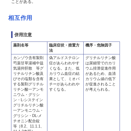
ことがある。
相互作用
併用注意
薬剤名等
臨床症状・措置方
機序・危険因子
法
カンゾウ含有製剤
偽アルドステロン
グリチルリチン酸
芍薬甘草湯補中益
症があらわれやす
は尿細管でのカリ
気湯抑肝散 等グ
くなる。また、低
ウム排泄促進作用
リチルリチン酸及
カリウム血症の結
があるため、血清
びその塩類を含有
果として、ミオパ
カリウム値の低下
する製剤グリチル
チーがあらわれや
が促進されること
リチン酸一アンモ
すくなる。
が考えられる。
ニウム・グリシ
ン・L-システイン
グリチルリチン酸
一アンモニウム・
グリシン・DL-メ
チオニン配合錠
等［8.2、11.1.1、