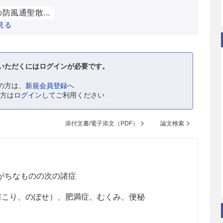
防風通聖散...
見る
いただくにはログインが必要です。
の方は、
新規会員登録
へ
の方は
ログイン
してご利用ください
添付文書/電子添文（PDF）
論文検索
がちなものの次の諸症
肩こり、のぼせ）、肥満症、むくみ、便秘