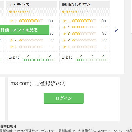
注意すること。
人差が認められるので、用法及び用量に注意するこ
て評価コメントを見る
患者
れがある。
m3.comにご登録済の方
、嘔吐、腹痛、軟便、下痢等があらわれることがあ
ログイン
吐のある患者
れがある。
社薬事日報社
最新情報ではない可能性がございます。 最新情報は、各製薬会社のWebサイトなどでご確