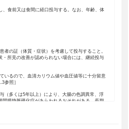
分割し、食前又は食間に経口投与する。なお、年齢、体
患者の証（体質・症状）を考慮して投与すること。
状・所見の改善が認められない場合には、継続投与
ているので、血清カリウム値や血圧値等に十分留意
1.3参照］
与（多くは5年以上）により、大腸の色調異常、浮
腸間膜静脈硬化症があらわれるおそれがある。長期
的にCT、大腸内視鏡等の検査を行うことが望まし
場合は、含有生薬の重複に注意すること。ダイオウ