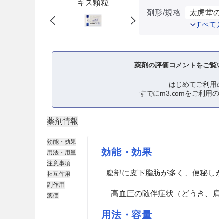
キス顆粒
剤形/規格
太虎堂の
すべて
薬剤の評価コメントをご覧
はじめてご利用
すでにm3.comをご利用
薬剤情報
効能・効果
効能・効果
用法・用量
注意事項
腹部に皮下脂肪が多く、便秘し
相互作用
副作用
高血圧の随伴症状（どうき、
薬価
用法・容量