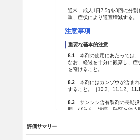
通常、成人1日7.5gを3回に
重、症状により適宜増減する。
注意事項
重要な基本的注意
8.1
本剤の使用にあたっては、
なお、経過を十分に観察し、症
を避けること。
8.2
本剤にはカンゾウが含まれ
すること。［10.2、11.1.2、11.
8.3
サンシシ含有製剤の長期投
腫、びらん、潰瘍、狭窄を伴う
投与する場合にあっては、定期
い。［11.1.5参照］
評価サマリー
8.4
他の漢方製剤等を併用する