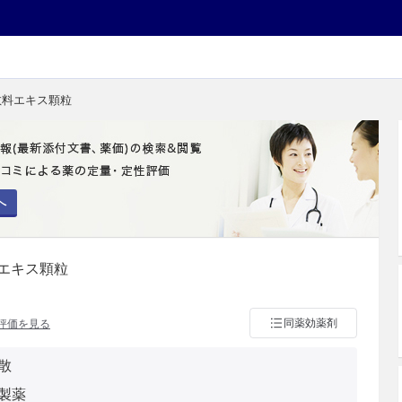
散料エキス顆粒
へ
エキス顆粒
同薬効薬剤
評価を見る
散
製薬