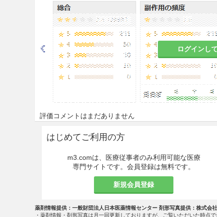
を含む製剤との併用には、特に
8.5
ダイオウの瀉下作用には個
と。
ログインし
慎重投与
9.1 合併症・既往歴等のある
9.1.1 下痢、軟便のある患者
これらの症状が悪化するおそ
評価コメントはまだありません
9.1.2 胃腸の虚弱な患者
はじめてご利用の方
食欲不振、胃部不快感、悪心
m3.comは、医療従事者のみ利用可能な医療
る。
専門サイトです。会員登録は無料です。
新規会員登録
9.1.3 食欲不振、悪心、嘔
これらの症状が悪化するおそ
薬剤情報提供：一般財団法人日本医薬情報センター 剤形写真提供：株式会
・薬剤情報・剤形写真は月一回更新しておりますが、ご覧いただいた時点で