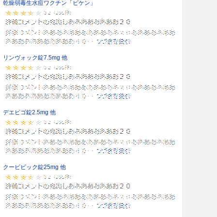
乾燥弱毒生水痘ワクチン「ビケン」
リンヴォック錠7.5mg 他
デエビゴ錠2.5mg 他
クービビック錠25mg 他