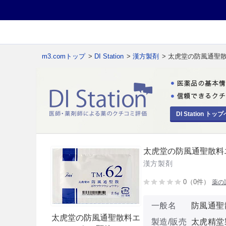
m3.comトップ
>
DI Station
>
漢方製剤
> 太虎堂の防風通聖
DI Station トップ
太虎堂の防風通聖散料
漢方製剤
0（0件）
薬の
一般名
防風通聖
太虎堂の防風通聖散料エ
製造/販売
太虎精堂