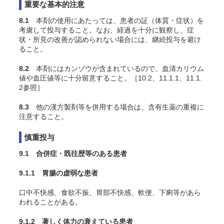
重要な基本的注意
8.1
本剤の使用にあたっては、患者の証（体質・症状）を
考慮して投与すること。なお、経過を十分に観察し、症
状・所見の改善が認められない場合には、継続投与を避け
ること。
8.2
本剤にはカンゾウが含まれているので、血清カリウム
値や血圧値等に十分留意すること。［10.2、11.1.1、11.1.
2参照］
8.3
他の漢方製剤等を併用する場合は、含有生薬の重複に
注意すること。
慎重投与
9.1 合併症・既往歴等のある患者
9.1.1 胃腸の虚弱な患者
口中不快感、食欲不振、胃部不快感、軟便、下痢等があら
われることがある。
9.1.2 著しく体力の衰えている患者