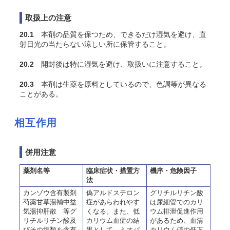
取扱上の注意
20.1
本剤の品質を保つため、できるだけ湿気を避け、直
射日光の当たらない涼しい所に保管すること。
20.2
開封後は特に湿気を避け、取扱いに注意すること。
20.3
本剤は生薬を原料としているので、色調等が異なる
ことがある。
相互作用
併用注意
薬剤名等
臨床症状・措置方
機序・危険因子
法
カンゾウ含有製剤
偽アルドステロン
グリチルリチン酸
芍薬甘草湯補中益
症があらわれやす
は尿細管でのカリ
気湯抑肝散 等グ
くなる。また、低
ウム排泄促進作用
リチルリチン酸及
カリウム血症の結
があるため、血清
びその塩類を含有
果として、ミオパ
カリウム値の低下