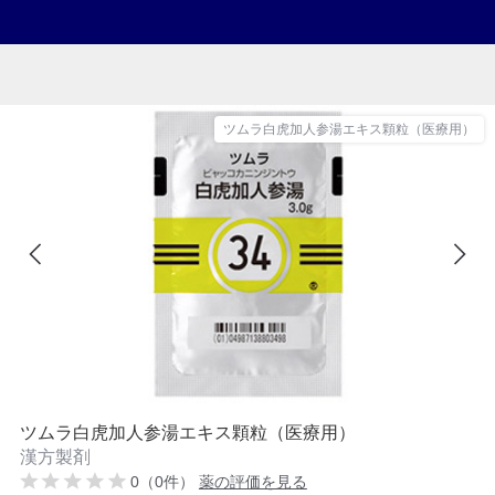
ツムラ白虎加人参湯エキス顆粒（医療用）
ツムラ白虎加人参湯エキス顆粒（医療用）
漢方製剤
0（0件）
薬の評価を見る