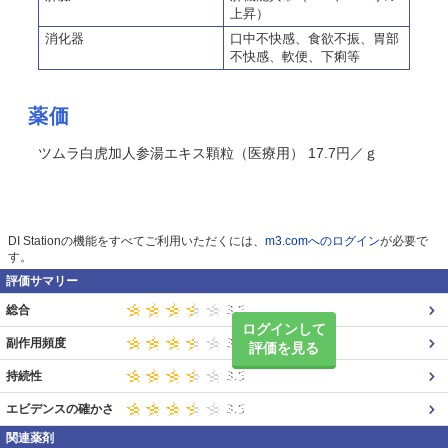
上昇）
消化器
口中不快感、食欲不振、胃部
不快感、軟便、下痢等
薬価
ツムラ白虎加人参湯エキス顆粒（医療用） 17.7円／ｇ
DI Stationの機能をすべてご利用いただくには、
m3.comへのログイン
が必要で
す。
評価サマリー
総合
ログインして
副作用頻度
評価を見る
持続性
エビデンスの確かさ
関連薬剤