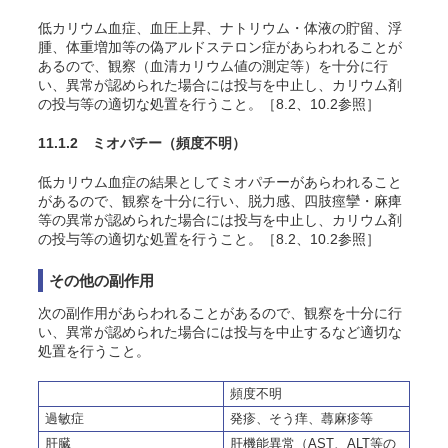
低カリウム血症、血圧上昇、ナトリウム・体液の貯留、浮
腫、体重増加等の偽アルドステロン症があらわれることが
あるので、観察（血清カリウム値の測定等）を十分に行
い、異常が認められた場合には投与を中止し、カリウム剤
の投与等の適切な処置を行うこと。［8.2、10.2参照］
11.1.2 ミオパチー
（頻度不明）
低カリウム血症の結果としてミオパチーがあらわれること
があるので、観察を十分に行い、脱力感、四肢痙攣・麻痺
等の異常が認められた場合には投与を中止し、カリウム剤
の投与等の適切な処置を行うこと。［8.2、10.2参照］
その他の副作用
次の副作用があらわれることがあるので、観察を十分に行
い、異常が認められた場合には投与を中止するなど適切な
処置を行うこと。
頻度不明
過敏症
発疹、
そう
痒、蕁麻疹等
肝臓
肝機能異常（AST、ALT等の