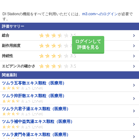
DI Stationの機能をすべてご利用いただくには、
m3.comへのログイン
が必要で
す。
評価サマリー
総合
ログインして
副作用頻度
評価を見る
持続性
エビデンスの確かさ
関連薬剤
ツムラ五苓散エキス顆粒（医療用）
ツムラ抑肝散エキス顆粒（医療用）
ツムラ六君子湯エキス顆粒（医療用）
ツムラ補中益気湯エキス顆粒（医療用）
ツムラ麦門冬湯エキス顆粒（医療用）