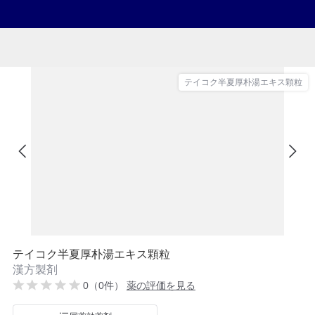
テイコク半夏厚朴湯エキス顆粒
テイコク半夏厚朴湯エキス顆粒
漢方製剤
0（0件）
薬の評価を見る