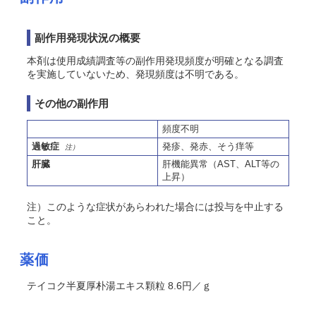
副作用発現状況の概要
本剤は使用成績調査等の副作用発現頻度が明確となる調査
を実施していないため、発現頻度は不明である。
その他の副作用
頻度不明
過敏症
発疹、発赤、
そう
痒等
注）
肝臓
肝機能異常（AST、ALT等の
上昇）
注）このような症状があらわれた場合には投与を中止する
こと。
薬価
テイコク半夏厚朴湯エキス顆粒 8.6円／ｇ