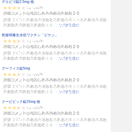
デエビゴ錠2.5mg 他
乾燥弱毒生水痘ワクチン「ビケン」
グーフィス錠5mg
クービビック錠25mg 他