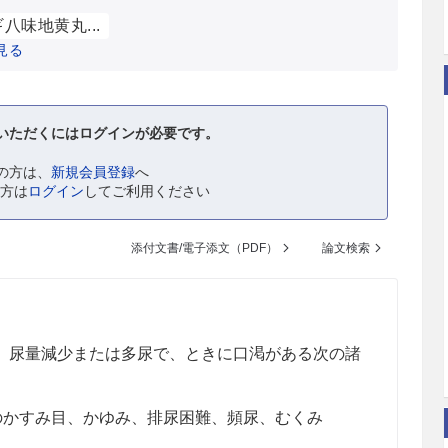
八味地黄丸...
見る
いただくにはログインが必要です。
の方は、
新規会員登録
へ
の方は
ログイン
してご利用ください
添付文書/電子添文（PDF）
論文検索
、尿量減少または多尿で、ときに口渇がある次の諸
のかすみ目、かゆみ、排尿困難、頻尿、むくみ