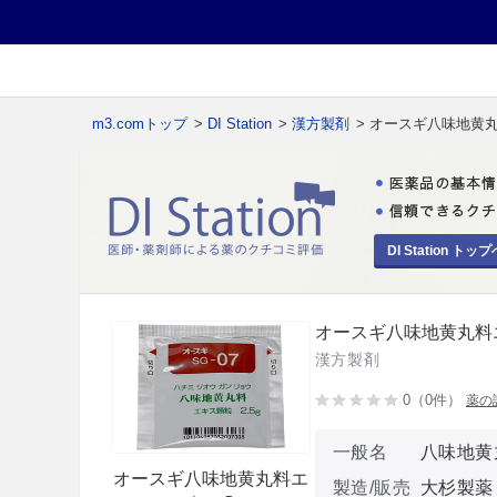
m3.comトップ
>
DI Station
>
漢方製剤
> オースギ八味地黄
DI Station トップ
オースギ八味地黄丸料
漢方製剤
0（0件）
薬の
一般名
八味地黄
オースギ八味地黄丸料エ
製造/販売
大杉製薬