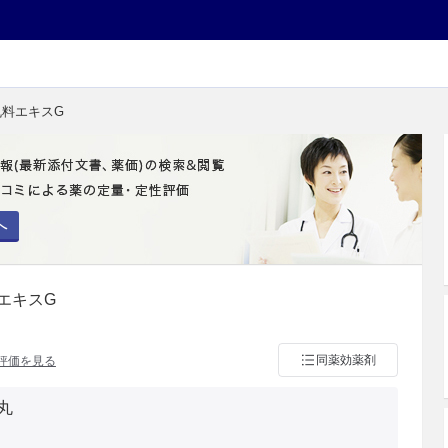
丸料エキスG
へ
エキスG
同薬効薬剤
評価を見る
丸