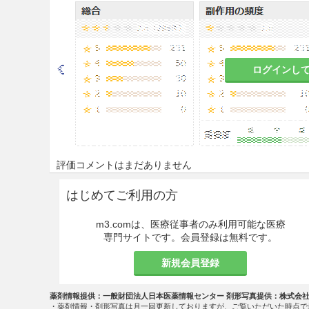
副作用があらわれやすくなり
9.1.2 暑がりで、のぼせが
ログインし
心悸亢進、のぼせ、舌のしび
9.1.3 著しく胃腸の虚弱な患
食欲不振、胃部不快感、悪心
る。
評価コメントはまだありません
9.1.4 食欲不振、悪心、嘔
はじめてご利用の方
これらの症状が悪化するおそ
m3.comは、医療従事者のみ利用可能な医療
9.5 妊婦
専門サイトです。会員登録は無料です。
妊婦又は妊娠している可能性
新規会員登録
含まれるボタンピにより流早
やすくなる。
薬剤情報提供：一般財団法人日本医薬情報センター 剤形写真提供：株式会
・薬剤情報・剤形写真は月一回更新しておりますが、ご覧いただいた時点で