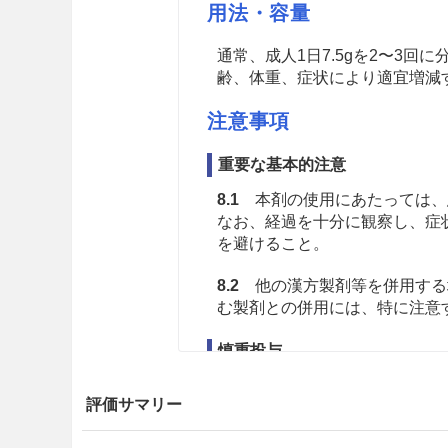
用法・容量
通常、成人1日7.5gを2〜3
齢、体重、症状により適宜増減
注意事項
重要な基本的注意
8.1
本剤の使用にあたっては、
なお、経過を十分に観察し、症
を避けること。
8.2
他の漢方製剤等を併用する
む製剤との併用には、特に注意
慎重投与
9.1 合併症・既往歴等のある
評価サマリー
9.1.1 体力の充実している患