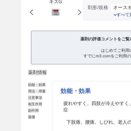
キスG
剤形/規格
オースギ
すべて
薬剤の評価コメントをご覧
はじめてご利用
すでにm3.comをご利用
薬剤情報
効能・効果
効能・効果
用法・用量
注意事項
疲れやすく、四肢が冷えやすく
相互作用
症
副作用
薬価
下肢痛、腰痛、しびれ、老人