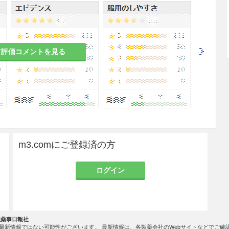
、その症状が増強されるおそれがある。
強く、赤ら顔の患者
て評価コメントを見る
れ、悪心等があらわれることがある。
者
、嘔吐、腹痛、下痢、便秘等があらわれることがあ
吐のある患者
m3.comにご登録済の方
れがある。
ログイン
のある女性には投与しないことが望ましい。本剤に
産の危険性があり、またブシ末の副作用があらわれ
社薬事日報社
最新情報ではない可能性がございます。 最新情報は、各製薬会社のWebサイトなどでご確