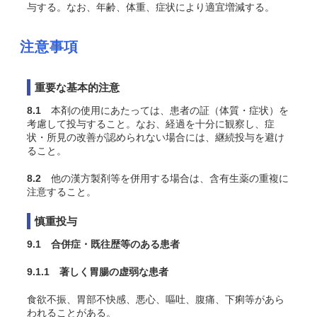
与する。なお、年齢、体重、症状により適宜増減する。
注意事項
重要な基本的注意
8.1
本剤の使用にあたっては、患者の証（体質・症状）を
考慮して投与すること。なお、経過を十分に観察し、症
状・所見の改善が認められない場合には、継続投与を避け
ること。
8.2
他の漢方製剤等を併用する場合は、含有生薬の重複に
注意すること。
慎重投与
9.1 合併症・既往歴等のある患者
9.1.1 著しく胃腸の虚弱な患者
食欲不振、胃部不快感、悪心、嘔吐、腹痛、下痢等があら
われることがある。