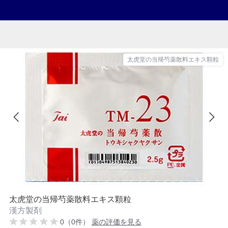
太虎堂の当帰芍薬散料エキス顆粒
太虎堂の当帰芍薬散料エキス顆粒
漢方製剤
0（0件）
薬の評価を見る