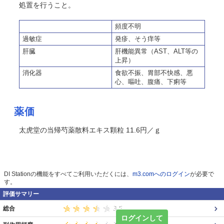
処置を行うこと。
頻度不明
過敏症
発疹、
そう
痒等
肝臓
肝機能異常（AST、ALT等の
上昇）
消化器
食欲不振、胃部不快感、悪
心、嘔吐、腹痛、下痢等
薬価
太虎堂の当帰芍薬散料エキス顆粒 11.6円／ｇ
DI Stationの機能をすべてご利用いただくには、
m3.comへのログイン
が必要で
す。
評価サマリー
総合
ログインして