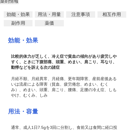
薬剤情報
効能・効果
用法・用量
注意事項
相互作用
副作用
薬価
効能・効果
比較的体力が乏しく、冷え症で貧血の傾向があり疲労しや
すく、ときに下腹部痛、頭重、めまい、肩こり、耳なり、
動悸などを訴える次の諸症
月経不順、月経異常、月経痛、更年期障害、産前産後ある
いは流産による障害（貧血、疲労倦怠、めまい、むく
み）、めまい、頭重、肩こり、腰痛、足腰の冷え症、しも
やけ、むくみ、しみ
用法・容量
通常、成人1日7.5gを3回に分割し、食前又は食間に経口投