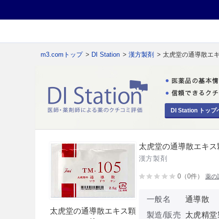
m3.comトップ
>
DI Station
>
漢方製剤
> 太虎堂の通導散エ
DI Station トップ
太虎堂の通導散エキス
漢方製剤
0（0件）
薬の
一般名
通導散
太虎堂の通導散エキス顆
製造/販売
太虎精堂