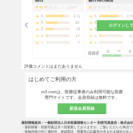
慎重投与
9.1 合併症・既往歴等のある
ログインし
9.1.1 下痢、軟便のある患者
これらの症状が悪化するおそ
9.1.2 著しく胃腸の虚弱な患
食欲不振、胃部不快感、悪心
評価コメントはまだありません
9.1.3 食欲不振、悪心、嘔
はじめてご利用の方
これらの症状が悪化するおそ
m3.comは、医療従事者のみ利用可能な医療
専門サイトです。会員登録は無料です。
9.1.4 著しく体力の衰えてい
新規会員登録
副作用があらわれやすくなり
薬剤情報提供：一般財団法人日本医薬情報センター 剤形写真提供：株式会
9.5 妊婦
・薬剤情報・剤形写真は月一回更新しておりますが、ご覧いただいた時点で
・投稿内容の中に適応外、承認用法・用量外の記載等が含まれる場合があり