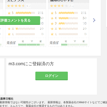
患者
て評価コメントを見る
れがある。
者
、腹痛、下痢等があらわれることがある。
吐のある患者
m3.comにご登録済の方
れがある。
ログイン
る患者
、その症状が増強されるおそれがある。
社薬事日報社
最新情報ではない可能性がございます。 最新情報は、各製薬会社のWebサイトなどでご確
ますが、エムスリー、製薬会社が推奨するものではありません。