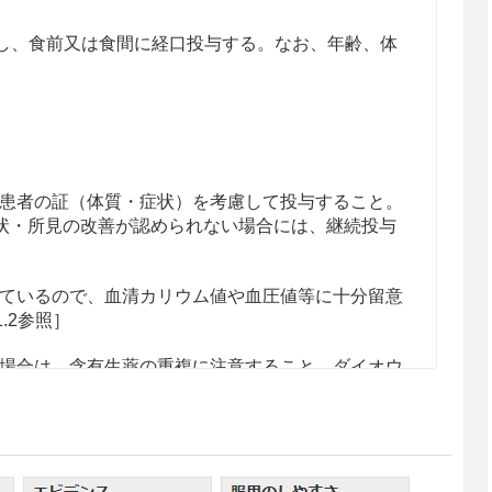
分割し、食前又は食間に経口投与する。なお、年齢、体
患者の証（体質・症状）を考慮して投与すること。
状・所見の改善が認められない場合には、継続投与
ているので、血清カリウム値や血圧値等に十分留意
1.2参照］
場合は、含有生薬の重複に注意すること。ダイオウ
注意すること。
人差が認められるので、用法及び用量に注意するこ