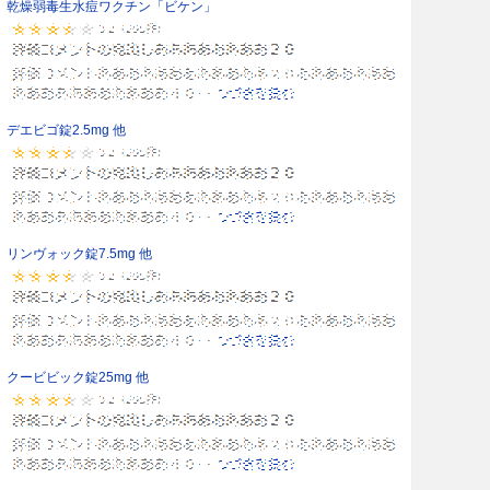
乾燥弱毒生水痘ワクチン「ビケン」
デエビゴ錠2.5mg 他
リンヴォック錠7.5mg 他
クービビック錠25mg 他