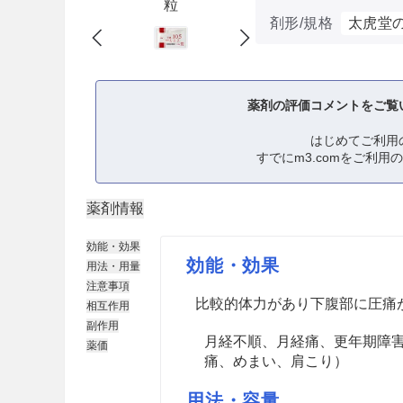
粒
剤形/規格
太虎堂
薬剤の評価コメントをご覧
はじめてご利用
すでにm3.comをご利用
薬剤情報
効能・効果
効能・効果
用法・用量
注意事項
比較的体力があり下腹部に圧痛
相互作用
副作用
月経不順、月経痛、更年期障
薬価
痛、めまい、肩こり）
用法・容量