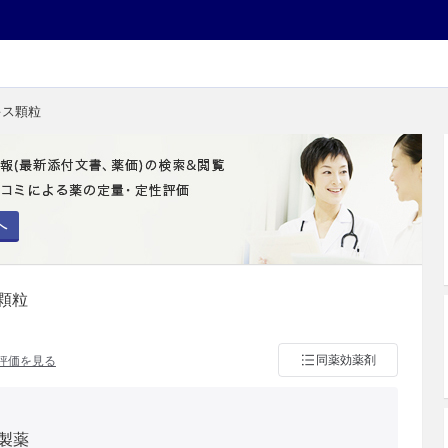
キス顆粒
へ
顆粒
同薬効薬剤
評価を見る
製薬