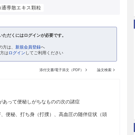
の通導散エキス顆粒
いただくにはログインが必要です。
の方は、
新規会員登録
へ
の方は
ログイン
してご利用ください
添付文書/電子添文（PDF）
論文検索
があって便秘しがちなものの次の諸症
害、便秘、打ち身（打撲）、高血圧の随伴症状（頭