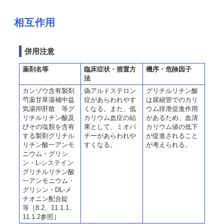
相互作用
併用注意
薬剤名等
臨床症状・措置方
機序・危険因子
法
カンゾウ含有製剤
偽アルドステロン
グリチルリチン酸
芍薬甘草湯補中益
症があらわれやす
は尿細管でのカリ
気湯抑肝散 等グ
くなる。また、低
ウム排泄促進作用
リチルリチン酸及
カリウム血症の結
があるため、血清
びその塩類を含有
果として、ミオパ
カリウム値の低下
する製剤グリチル
チーがあらわれや
が促進されること
リチン酸一アンモ
すくなる。
が考えられる。
ニウム・グリシ
ン・L-システイン
グリチルリチン酸
一アンモニウム・
グリシン・DL-メ
チオニン配合錠
等［8.2、11.1.1、
11.1.2参照］