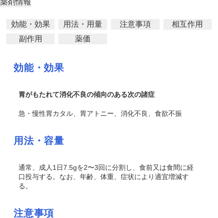
薬剤情報
効能・効果
用法・用量
注意事項
相互作用
副作用
薬価
効能・効果
胃がもたれて消化不良の傾向のある次の諸症
急・慢性胃カタル、胃アトニー、消化不良、食欲不振
用法・容量
通常、成人1日7.5gを2〜3回に分割し、食前又は食間に経
口投与する。なお、年齢、体重、症状により適宜増減す
る。
注意事項