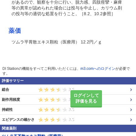
があるので、観察を十分に行い、脱力感、四肢痙攣・麻痺
等の異常が認められた場合には投与を中止し、カリウム剤
の投与等の適切な処置を行うこと。［8.2、10.2参照］
薬価
ツムラ平胃散エキス顆粒（医療用） 12.2円／ｇ
DI Stationの機能をすべてご利用いただくには、
m3.comへのログイン
が必要で
す。
評価サマリー
総合
ログインして
副作用頻度
評価を見る
持続性
エビデンスの確かさ
関連薬剤