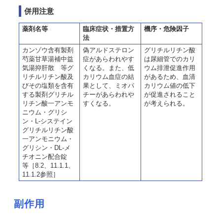
併用注意
薬剤名等
臨床症状・措置方
機序・危険因子
法
カンゾウ含有製剤
偽アルドステロン
グリチルリチン酸
芍薬甘草湯補中益
症があらわれやす
は尿細管でのカリ
気湯抑肝散 等グ
くなる。また、低
ウム排泄促進作用
リチルリチン酸及
カリウム血症の結
があるため、血清
びその塩類を含有
果として、ミオパ
カリウム値の低下
する製剤グリチル
チーがあらわれや
が促進されること
リチン酸一アンモ
すくなる。
が考えられる。
ニウム・グリシ
ン・L-システイン
グリチルリチン酸
一アンモニウム・
グリシン・DL-メ
チオニン配合錠
等［8.2、11.1.1、
11.1.2参照］
副作用