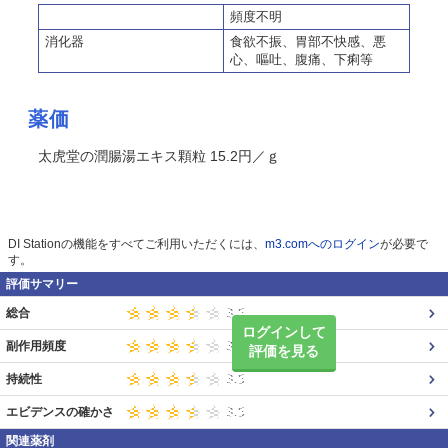
頻度不明
消化器
食欲不振、胃部不快感、悪
心、嘔吐、腹痛、下痢等
薬価
太虎堂の潤腸湯エキス顆粒 15.2円／ｇ
DI Stationの機能をすべてご利用いただくには、
m3.comへのログイン
が必要で
す。
評価サマリー
総合
ログインして
副作用頻度
評価を見る
持続性
エビデンスの確かさ
関連薬剤