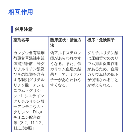
相互作用
併用注意
薬剤名等
臨床症状・措置方
機序・危険因子
法
カンゾウ含有製剤
偽アルドステロン
グリチルリチン酸
芍薬甘草湯補中益
症があらわれやす
は尿細管でのカリ
気湯抑肝散 等グ
くなる。また、低
ウム排泄促進作用
リチルリチン酸及
カリウム血症の結
があるため、血清
びその塩類を含有
果として、ミオパ
カリウム値の低下
する製剤グリチル
チーがあらわれや
が促進されること
リチン酸一アンモ
すくなる。
が考えられる。
ニウム・グリシ
ン・L-システイン
グリチルリチン酸
一アンモニウム・
グリシン・DL-メ
チオニン配合錠
等［8.2、11.1.2、
11.1.3参照］