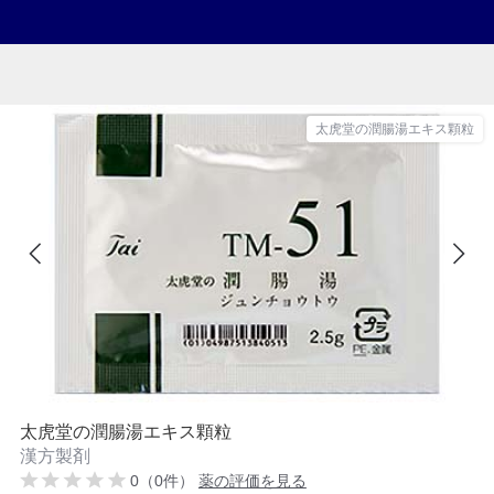
太虎堂の潤腸湯エキス顆粒
太虎堂の潤腸湯エキス顆粒
漢方製剤
0（0件）
薬の評価を見る