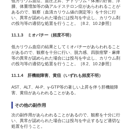
低カリウム血症、血圧上昇、ナトリウム・体液の貯留、浮
腫、体重増加等の偽アルドステロン症があらわれることが
あるので、観察（血清カリウム値の測定等）を十分に行
い、異常が認められた場合には投与を中止し、カリウム剤
の投与等の適切な処置を行うこと。［8.2、10.2参照］
11.1.3 ミオパチー
（頻度不明）
低カリウム血症の結果としてミオパチーがあらわれること
があるので、観察を十分に行い、脱力感、四肢痙攣・麻痺
等の異常が認められた場合には投与を中止し、カリウム剤
の投与等の適切な処置を行うこと。［8.2、10.2参照］
11.1.4 肝機能障害、黄疸
（いずれも頻度不明）
AST、ALT、Al-P、γ-GTP等の著しい上昇を伴う肝機能障
害、黄疸があらわれることがある。
その他の副作用
次の副作用があらわれることがあるので、観察を十分に行
い、異常が認められた場合には投与を中止するなど適切な
処置を行うこと。