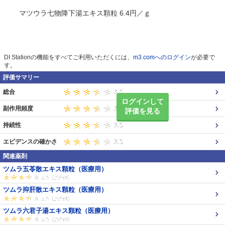
マツウラ七物降下湯エキス顆粒 6.4円／ｇ
DI Stationの機能をすべてご利用いただくには、
m3.comへのログイン
が必要で
す。
評価サマリー
総合
ログインして
副作用頻度
評価を見る
持続性
エビデンスの確かさ
関連薬剤
ツムラ五苓散エキス顆粒（医療用）
ツムラ抑肝散エキス顆粒（医療用）
ツムラ六君子湯エキス顆粒（医療用）