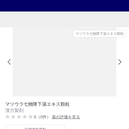
マツウラ七物降下湯エキス顆粒
マツウラ七物降下湯エキス顆粒
漢方製剤
0（0件）
薬の評価を見る