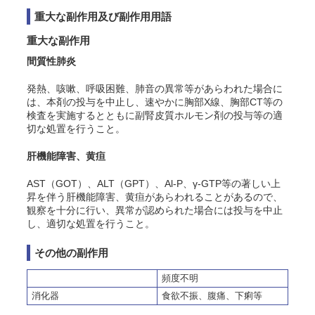
重大な副作用及び副作用用語
重大な副作用
間質性肺炎
発熱、咳嗽、呼吸困難、肺音の異常等があらわれた場合に
は、本剤の投与を中止し、速やかに胸部X線、胸部CT等の
検査を実施するとともに副腎皮質ホルモン剤の投与等の適
切な処置を行うこと。
肝機能障害、黄疸
AST（GOT）、ALT（GPT）、Al-P、γ-GTP等の著しい上
昇を伴う肝機能障害、黄疸があらわれることがあるので、
観察を十分に行い、異常が認められた場合には投与を中止
し、適切な処置を行うこと。
その他の副作用
頻度不明
消化器
食欲不振、腹痛、下痢等