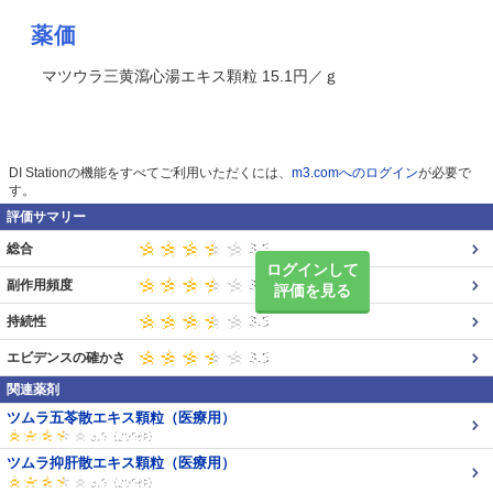
薬価
マツウラ三黄瀉心湯エキス顆粒 15.1円／ｇ
DI Stationの機能をすべてご利用いただくには、
m3.comへのログイン
が必要で
す。
評価サマリー
総合
ログインして
副作用頻度
評価を見る
持続性
エビデンスの確かさ
関連薬剤
ツムラ五苓散エキス顆粒（医療用）
ツムラ抑肝散エキス顆粒（医療用）