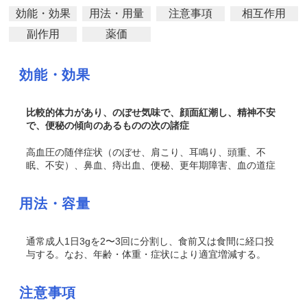
効能・効果
用法・用量
注意事項
相互作用
副作用
薬価
効能・効果
比較的体力があり、のぼせ気味で、顔面紅潮し、精神不安
で、便秘の傾向のあるものの次の諸症
高血圧の随伴症状（のぼせ、肩こり、耳鳴り、頭重、不
眠、不安）、鼻血、痔出血、便秘、更年期障害、血の道症
用法・容量
通常成人1日3gを2〜3回に分割し、食前又は食間に経口投
与する。なお、年齢・体重・症状により適宜増減する。
注意事項