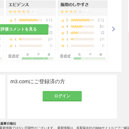
不振、腹痛、下痢等があらわれることがある。］
副作用があらわれやすくなり、その症状が増強され
て評価コメントを見る
涼しい所に保管すること。
いますので、色や味等に多少の差異を生じることが
ません。
m3.comにご登録済の方
ログイン
発現頻度が明確となる調査を実施していないため、
社薬事日報社
最新情報ではない可能性がございます。 最新情報は、各製薬会社のWebサイトなどでご確