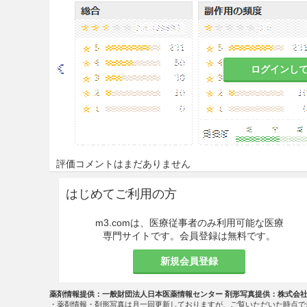
著しく胃腸の虚弱な患者［食欲
著しく体力の衰えている患者［
るおそれがある。］
ログインし
取扱上の注意
直射日光を避け、湿気の少ない
本剤は天然の生薬を原料として
ありますが、効果に変わりあり
評価コメントはまだありません
相互作用
はじめてご利用の方
副作用
m3.comは、医療従事者のみ利用可能な医療
専門サイトです。会員登録は無料です。
副作用発現状況の概要
新規会員登録
本剤は使用成績調査等の副作用
発現頻度は不明である。
薬剤情報提供：一般財団法人日本医薬情報センター 剤形写真提供：株式会
・薬剤情報・剤形写真は月一回更新しておりますが、ご覧いただいた時点で