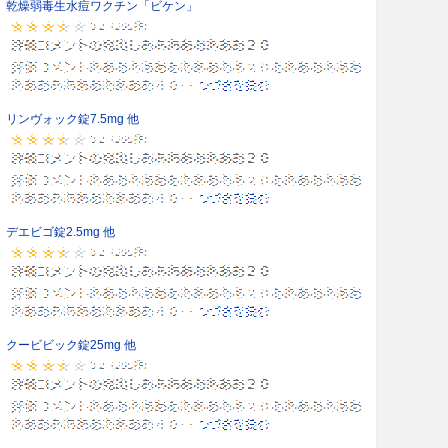
乾燥弱毒生水痘ワクチン「ビケン」
リンヴォック錠7.5mg 他
デエビゴ錠2.5mg 他
クービビック錠25mg 他