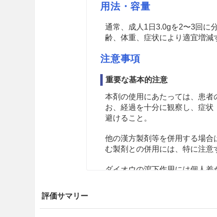
用法・容量
通常、成人1日3.0gを2〜3
齢、体重、症状により適宜増減
注意事項
重要な基本的注意
本剤の使用にあたっては、患者
お、経過を十分に観察し、症状
避けること。
他の漢方製剤等を併用する場合
む製剤との併用には、特に注意
ダイオウの瀉下作用には個人差
慎重投与
評価サマリー
下痢、軟便のある患者［これら