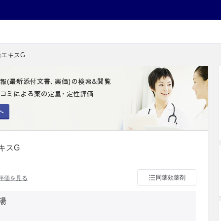
湯エキスG
へ
キスG
同薬効薬剤
評価を見る
湯