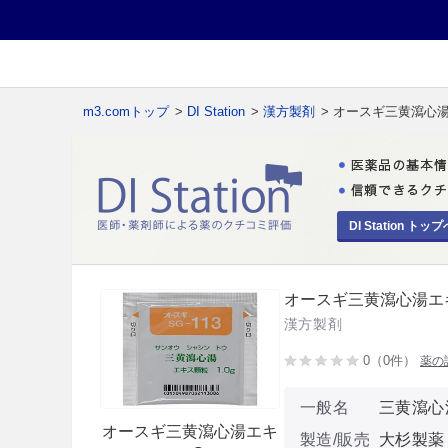
m3.comトップ
>
DI Station
>
漢方製剤
> オースギ三黄瀉心
DI Station トップ
オースギ三黄瀉心湯エ
漢方製剤
0（0件）
薬の
一般名
三黄瀉心
オースギ三黄瀉心湯エキ
製造/販売
大杉製薬