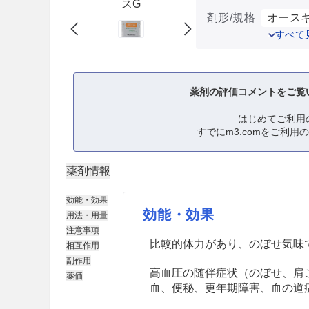
スG
剤形/規格
オースギ
すべて
薬剤の評価コメントをご覧
はじめてご利用
すでにm3.comをご利用
薬剤情報
効能・効果
効能・効果
用法・用量
注意事項
比較的体力があり、のぼせ気味
相互作用
副作用
高血圧の随伴症状（のぼせ、肩
薬価
血、便秘、更年期障害、血の道