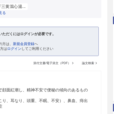
三黄瀉心湯...
見る
いただくにはログインが必要です。
の方は、
新規会員登録
へ
の方は
ログイン
してご利用ください
添付文書/電子添文（PDF）
論文検索
で顔面紅潮し、精神不安で便秘の傾向のあるもの
こり、耳なり、頭重、不眠、不安）、鼻血、痔出
症