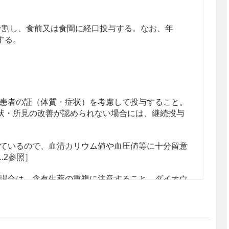
回に分割し、食前又は食間に経口投与する。なお、年
する。
患者の証（体質・症状）を考慮して投与すること。
状・所見の改善が認められない場合には、継続投与
ているので、血清カリウム値や血圧値等に十分留意
1.2参照］
場合は、含有生薬の重複に注意すること。ダイオウ
注意すること。
人差が認められるので、用法及び用量に注意するこ