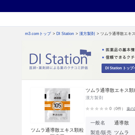
m3.comトップ
>
DI Station
>
漢方製剤
> ツムラ通導散エキ
DI Station トップ
ツムラ通導散エキス顆
漢方製剤
0（0件）
薬の
一般名
通導散
ツムラ通導散エキス顆粒
製造/販売
ツムラ