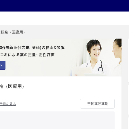
ス顆粒（医療用）
へ
粒（医療用）
同薬効薬剤
評価を見る