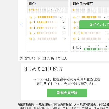
慎重投与
9.1 合併症・既往歴等のある
ログインし
9.1.1 下痢、軟便のある患者
これらの症状が悪化するおそ
9.1.2 著しく胃腸の虚弱な患
食欲不振、胃部不快感、悪心
評価コメントはまだありません
9.1.3 食欲不振、悪心、嘔
はじめてご利用の方
これらの症状が悪化するおそ
m3.comは、医療従事者のみ利用可能な医療
専門サイトです。会員登録は無料です。
9.1.4 著しく体力の衰えてい
新規会員登録
副作用があらわれやすくなり
薬剤情報提供：一般財団法人日本医薬情報センター 剤形写真提供：株式会
9.5 妊婦
・薬剤情報・剤形写真は月一回更新しておりますが、ご覧いただいた時点で