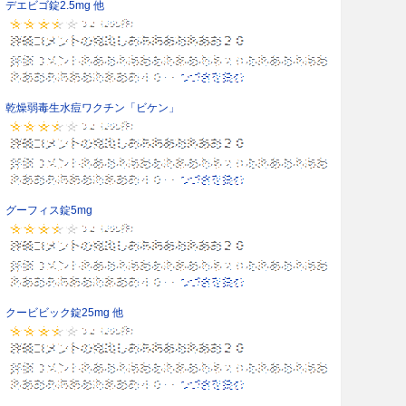
デエビゴ錠2.5mg 他
乾燥弱毒生水痘ワクチン「ビケン」
グーフィス錠5mg
クービビック錠25mg 他