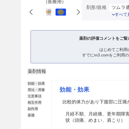
（医療用）
剤形/規格
ツムラ通
すべて
薬剤の評価コメントをご覧
はじめてご利用
すでにm3.comをご利用
薬剤情報
効能・効果
効能・効果
用法・用量
注意事項
比較的体力があり下腹部に圧痛
相互作用
副作用
月経不順、月経痛、更年期障
薬価
状（頭痛、めまい、肩こり）