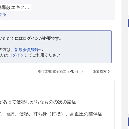
導散エキス...
見る
いただくにはログインが必要です。
の方は、
新規会員登録
へ
の方は
ログイン
してご利用ください
添付文書/電子添文（PDF）
論文検索
があって便秘しがちなものの次の諸症
害、腰痛、便秘、打ち身（打撲）、高血圧の随伴症