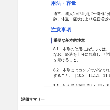
用法・容量
通常、成人1日7.5gを2〜3
齢、体重、症状により適宜増減
注意事項
重要な基本的注意
8.1
本剤の使用にあたっては、
なお、経過を十分に観察し、症
を避けること。
8.2
本剤にはカンゾウが含まれ
すること。［10.2、11.1.1、11.
8.3
他の漢方製剤等を併用する
を含む製剤との併用には、特に
評価サマリー
8.4
ダイオウの瀉下作用には個
と。