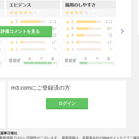
患者
て評価コメントを見る
れがある。
者
、腹痛、下痢等があらわれることがある。
吐のある患者
m3.comにご登録済の方
れがある。
ログイン
る患者
、その症状が増強されるおそれがある。
社薬事日報社
最新情報ではない可能性がございます。 最新情報は、各製薬会社のWebサイトなどでご確