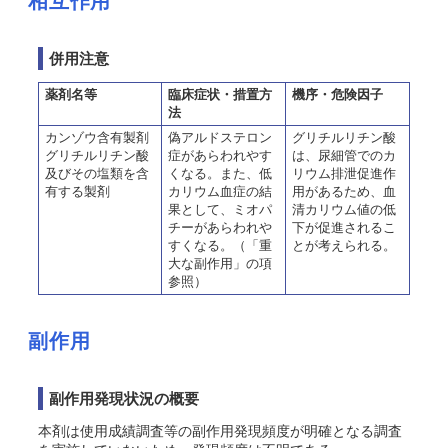
相互作用
併用注意
薬剤名等
臨床症状・措置方
機序・危険因子
法
カンゾウ含有製剤
偽アルドステロン
グリチルリチン酸
グリチルリチン酸
症があらわれやす
は、尿細管でのカ
及びその塩類を含
くなる。また、低
リウム排泄促進作
有する製剤
カリウム血症の結
用があるため、血
果として、ミオパ
清カリウム値の低
チーがあらわれや
下が促進されるこ
すくなる。（「重
とが考えられる。
大な副作用」の項
参照）
副作用
副作用発現状況の概要
本剤は使用成績調査等の副作用発現頻度が明確となる調査