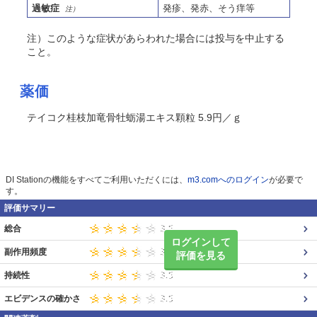
過敏症
発疹、発赤、
そう
痒等
注）
注）このような症状があらわれた場合には投与を中止する
こと。
薬価
テイコク桂枝加竜骨牡蛎湯エキス顆粒 5.9円／ｇ
DI Stationの機能をすべてご利用いただくには、
m3.comへのログイン
が必要で
す。
評価サマリー
総合
ログインして
副作用頻度
評価を見る
持続性
エビデンスの確かさ