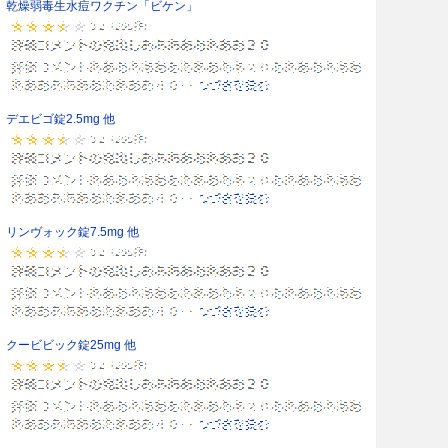
乾燥弱毒生水痘ワクチン「ビケン」
デエビゴ錠2.5mg 他
リンヴォック錠7.5mg 他
クービビック錠25mg 他