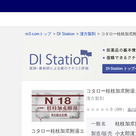
m3.comトップ
>
DI Station
>
漢方製剤
> コタロー桂枝加朮
DI Station トップ
コタロー桂枝加朮附湯
漢方製剤
0（0件）
薬の
一般名
桂枝加朮
コタロー桂枝加朮附湯エ
製造/販売
小太郎漢