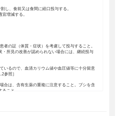
回に分割し、食前又は食間に経口投与する。
適宜増減する。
患者の証（体質・症状）を考慮して投与すること。
状・所見の改善が認められない場合には、継続投与
ているので、血清カリウム値や血圧値等に十分留意
1.2参照］
場合は、含有生薬の重複に注意すること。ブシを含
すること。
患者