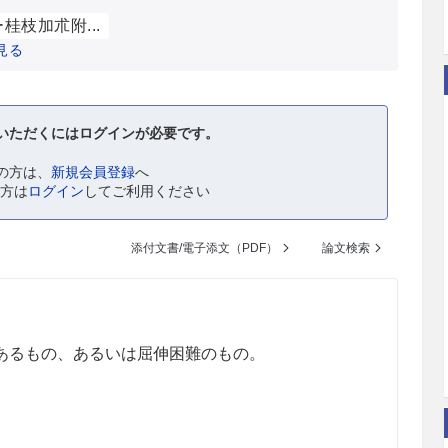
桂枝加朮附...
見る
いただくにはログインが必要です。
の方は、
新規会員登録
へ
の方は
ログイン
してご利用ください
添付文書/電子添文（PDF）
論文検索
あるもの、あるいは屈伸困難のもの。