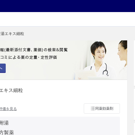
附湯エキス細粒
へ
エキス細粒
同薬効薬剤
評価を見る
附湯
方製薬