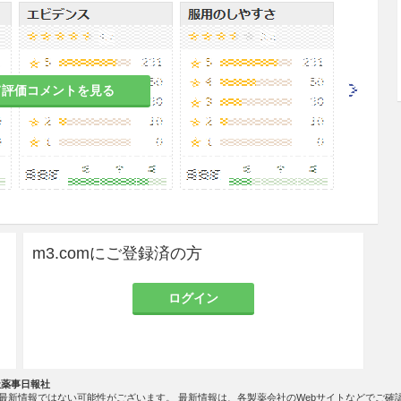
者
、その症状が増強されるおそれがある。
て評価コメントを見る
強く、赤ら顔の患者
れ、悪心等があらわれるおそれがある。
のある女性には投与しないことが望ましい。本剤に
らわれやすくなる。
m3.comにご登録済の方
ログイン
の有益性を考慮し、授乳の継続又は中止を検討する
社薬事日報社
はブシ末が含まれている。
最新情報ではない可能性がございます。 最新情報は、各製薬会社のWebサイトなどでご確