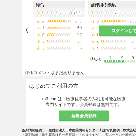
9.1.1 体力の充実している患
副作用があらわれやすくなり
ログインし
9.1.2 暑がりで、のぼせが
心悸亢進、のぼせ、舌のしび
9.5 妊婦
妊婦又は妊娠している可能性
評価コメントはまだありません
含まれるブシ末の副作用があ
はじめてご利用の方
9.6 授乳婦
m3.comは、医療従事者のみ利用可能な医療
治療上の有益性及び母乳栄養
専門サイトです。会員登録は無料です。
こと。
新規会員登録
9.7 小児等
薬剤情報提供：一般財団法人日本医薬情報センター 剤形写真提供：株式会
慎重に投与すること。本剤に
・薬剤情報・剤形写真は月一回更新しておりますが、ご覧いただいた時点で