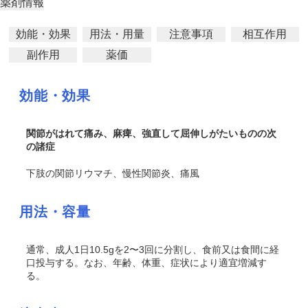
薬剤情報
効能・効果
用法・用量
注意事項
相互作用
副作用
薬価
効能・効果
関節がはれて痛み、麻痺、強直して屈伸しがたいものの次
の諸症
下肢の関節リウマチ、慢性関節炎、痛風
用法・容量
通常、成人1日10.5gを2〜3回に分割し、食前又は食間に経
口投与する。なお、年齢、体重、症状により適宜増減す
る。