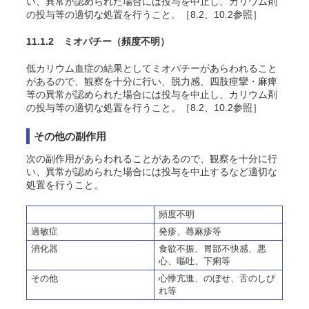
い、異常が認められた場合には投与を中止し、カリウム剤
の投与等の適切な処置を行うこと。［8.2、10.2参照］
11.1.2 ミオパチー
（頻度不明）
低カリウム血症の結果としてミオパチーがあらわれること
があるので、観察を十分に行い、脱力感、四肢痙攣・麻痺
等の異常が認められた場合には投与を中止し、カリウム剤
の投与等の適切な処置を行うこと。［8.2、10.2参照］
その他の副作用
次の副作用があらわれることがあるので、観察を十分に行
い、異常が認められた場合には投与を中止するなど適切な
処置を行うこと。
頻度不明
過敏症
発疹、蕁麻疹等
消化器
食欲不振、胃部不快感、悪
心、嘔吐、下痢等
その他
心悸亢進、のぼせ、舌のしび
れ等