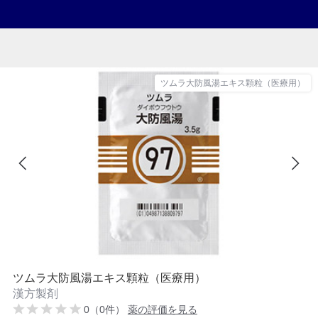
ツムラ大防風湯エキス顆粒（医療用）
ツムラ大防風湯エキス顆粒（医療用）
漢方製剤
0（0件）
薬の評価を見る