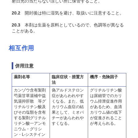
射日光の当たらない涼しい所に保管すること。
20.2
開封後は特に湿気を避け、取扱いに注意すること。
20.3
本剤は生薬を原料としているので、色調等が異なる
ことがある。
相互作用
併用注意
薬剤名等
臨床症状・措置方
機序・危険因子
法
カンゾウ含有製剤
偽アルドステロン
グリチルリチン酸
芍薬甘草湯補中益
症があらわれやす
は尿細管でのカリ
気湯抑肝散 等グ
くなる。また、低
ウム排泄促進作用
リチルリチン酸及
カリウム血症の結
があるため、血清
びその塩類を含有
果として、ミオパ
カリウム値の低下
する製剤グリチル
チーがあらわれや
が促進されること
リチン酸一アンモ
すくなる。
が考えられる。
ニウム・グリシ
ン・L-システイン