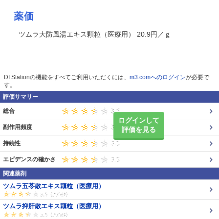
薬価
ツムラ大防風湯エキス顆粒（医療用） 20.9円／ｇ
DI Stationの機能をすべてご利用いただくには、
m3.comへのログイン
が必要で
す。
評価サマリー
総合
ログインして
副作用頻度
評価を見る
持続性
エビデンスの確かさ
関連薬剤
ツムラ五苓散エキス顆粒（医療用）
ツムラ抑肝散エキス顆粒（医療用）