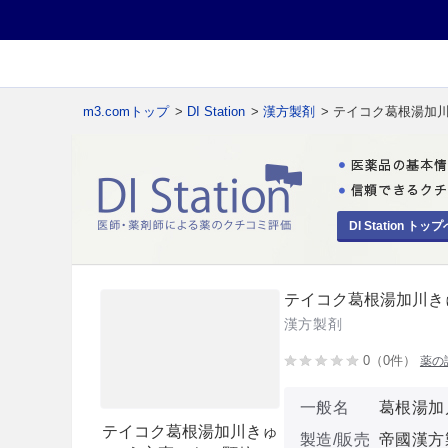
m3.comトップ
>
DI Station
>
漢方製剤
> テイコク葛根湯加
DI Station トップ
テイコク葛根湯加川き
漢方製剤
0（0件）
薬の
一般名
葛根湯加
テイコク葛根湯加川きゅ
製造/販売
帝國漢方製