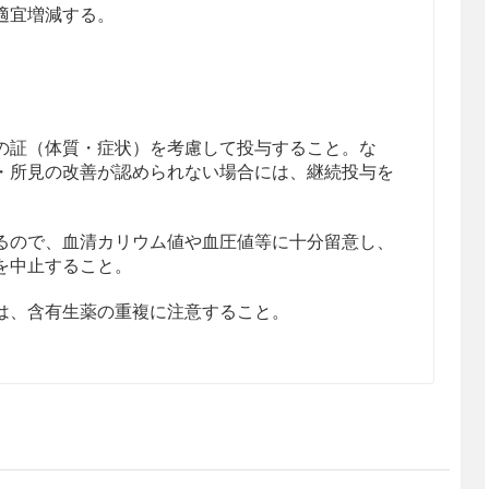
適宜増減する。
の証（体質・症状）を考慮して投与すること。な
・所見の改善が認められない場合には、継続投与を
るので、血清カリウム値や血圧値等に十分留意し、
を中止すること。
は、含有生薬の重複に注意すること。
えている患者［副作用があらわれやすくなり、その
。］
不振、胃部不快感、悪心、嘔吐、下痢等があらわれ