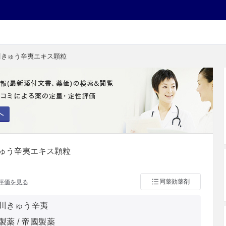
川きゅう辛夷エキス顆粒
へ
ゅう辛夷エキス顆粒
同薬効薬剤
評価を見る
川きゅう辛夷
薬 / 帝國製薬