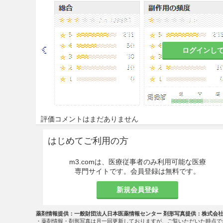
るおそれがある。］
食欲不振、悪心、嘔吐のある患
発汗傾向の著しい患者［発汗過
ログインし
狭心症、心筋梗塞等の循環器系
重症高血圧症の患者
高度の腎障害のある患者
評価コメントはまだありません
排尿障害のある患者
はじめてご利用の方
甲状腺機能亢進症の患者
m3.comは、医療従事者のみ利用可能な医療
[5〜9：これらの疾患及び症状
専門サイトです。会員登録は無料です。
その他の注意
新規会員登録
湿疹、皮膚炎等が悪化すること
薬剤情報提供：一般財団法人日本医薬情報センター 剤形写真提供：株式会
・薬剤情報・剤形写真は月一回更新しておりますが、ご覧いただいた時点で