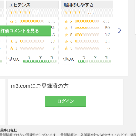
者［これらの症状が悪化するおそれがある。］
多、全身脱力感等があらわれるおそれがある。］
て評価コメントを見る
の障害のある患者、又はその既往歴のある患者
m3.comにご登録済の方
ログイン
が悪化するおそれがある。]
がある。
社薬事日報社
最新情報ではない可能性がございます。 最新情報は、各製薬会社のWebサイトなどでご確