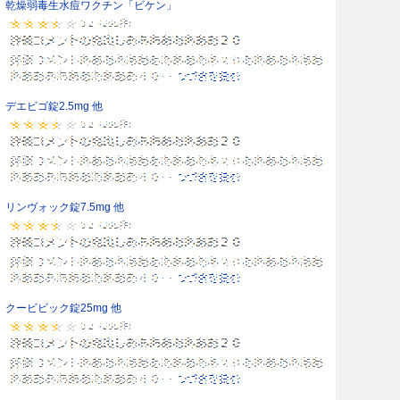
乾燥弱毒生水痘ワクチン「ビケン」
デエビゴ錠2.5mg 他
リンヴォック錠7.5mg 他
クービビック錠25mg 他