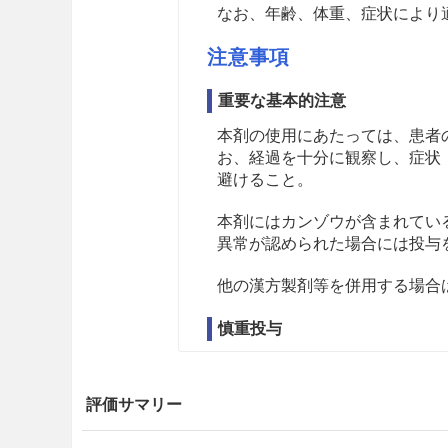
なお、年齢、体重、症状により
注意事項
重要な基本的注意
本剤の使用にあたっては、患者
お、経過を十分に観察し、症状
避けること。
本剤にはカンゾウが含まれてい
異常が認められた場合には投与
他の漢方製剤等を併用する場合
慎重投与
病後の衰弱期、著しく体力の衰
症状が増強されるおそれがある
評価サマリー
著しく胃腸の虚弱な患者［食欲