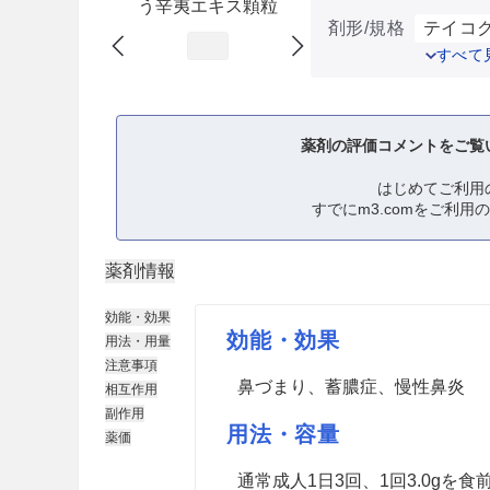
う辛夷エキス顆粒
剤形/規格
テイコク
すべて
薬剤の評価コメントをご覧
はじめてご利用
すでにm3.comをご利用
薬剤情報
効能・効果
効能・効果
用法・用量
注意事項
鼻づまり、蓄膿症、慢性鼻炎
相互作用
副作用
用法・容量
薬価
通常成人1日3回、1回3.0gを