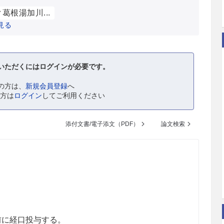
葛根湯加川...
見る
いただくにはログインが必要です。
の方は、
新規会員登録
へ
の方は
ログイン
してご利用ください
添付文書/電子添文（PDF）
論文検索
食前に経口投与する。