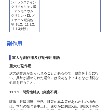
ン・L-システイン
グリチルリチン酸
一アンモニウム・
グリシン・DL-メ
チオニン配合錠
等［8.2、11.1.2、
11.1.3参照］
副作用
重大な副作用及び副作用用語
重大な副作用
次の副作用があらわれることがあるので、観察を十分に行
い、異常が認められた場合には投与を中止するなど適切な
処置を行うこと。
11.1.1 間質性肺炎
（頻度不明）
咳嗽、呼吸困難、発熱、肺音の異常等があらわれた場合に
は、本剤の投与を中止し、速やかに胸部X線、胸部CT等の