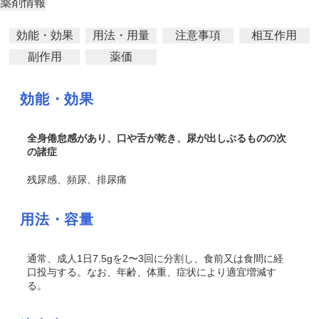
薬剤情報
効能・効果
用法・用量
注意事項
相互作用
副作用
薬価
効能・効果
全身倦怠感があり、口や舌が乾き、尿が出しぶるものの次
の諸症
残尿感、頻尿、排尿痛
用法・容量
通常、成人1日7.5gを2〜3回に分割し、食前又は食間に経
口投与する。なお、年齢、体重、症状により適宜増減す
る。