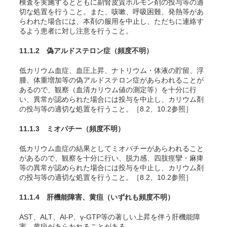
検査を実施するとともに副腎皮質ホルモン剤の投与等の適
切な処置を行うこと。また、咳嗽、呼吸困難、発熱等があ
らわれた場合には、本剤の服用を中止し、ただちに連絡す
るよう患者に対し注意を行うこと。
11.1.2 偽アルドステロン症
（頻度不明）
低カリウム血症、血圧上昇、ナトリウム・体液の貯留、浮
腫、体重増加等の偽アルドステロン症があらわれることが
あるので、観察（血清カリウム値の測定等）を十分に行
い、異常が認められた場合には投与を中止し、カリウム剤
の投与等の適切な処置を行うこと。［8.2、10.2参照］
11.1.3 ミオパチー
（頻度不明）
低カリウム血症の結果としてミオパチーがあらわれること
があるので、観察を十分に行い、脱力感、四肢痙攣・麻痺
等の異常が認められた場合には投与を中止し、カリウム剤
の投与等の適切な処置を行うこと。［8.2、10.2参照］
11.1.4 肝機能障害、黄疸
（いずれも頻度不明）
AST、ALT、Al-P、γ-GTP等の著しい上昇を伴う肝機能障
害、黄疸があらわれることがある。