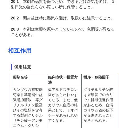
20.1
本剤の品質を保つため、できるだけ湿気を避け、直
射日光の当たらない涼しい所に保管すること。
20.2
開封後は特に湿気を避け、取扱いに注意すること。
20.3
本剤は生薬を原料としているので、色調等が異なる
ことがある。
相互作用
併用注意
薬剤名等
臨床症状・措置方
機序・危険因子
法
カンゾウ含有製剤
偽アルドステロン
グリチルリチン酸
芍薬甘草湯補中益
症があらわれやす
は尿細管でのカリ
気湯抑肝散 等グ
くなる。また、低
ウム排泄促進作用
リチルリチン酸及
カリウム血症の結
があるため、血清
びその塩類を含有
果として、ミオパ
カリウム値の低下
する製剤グリチル
チーがあらわれや
が促進されること
リチン酸一アンモ
すくなる。
が考えられる。
ニウム・グリシ