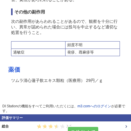
その他の副作用
次の副作用があらわれることがあるので、観察を十分に行
い、異常が認められた場合には投与を中止するなど適切な
処置を行うこと。
頻度不明
過敏症
発疹、蕁麻疹等
薬価
ツムラ清心蓮子飲エキス顆粒（医療用） 29円／ｇ
DI Stationの機能をすべてご利用いただくには、
m3.comへのログイン
が必要で
す。
評価サマリー
総合