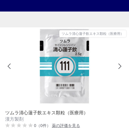
ツムラ清心蓮子飲エキス顆粒（医療用）
ツムラ清心蓮子飲エキス顆粒（医療用）
漢方製剤
0（0件）
薬の評価を見る