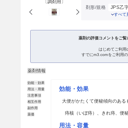
〔調剤用〕
剤形/規格
JPS乙字
すべて
薬剤の評価コメントをご覧
はじめてご利用
すでにm3.comをご利用
薬剤情報
効能・効果
効能・効果
用法・用量
注意事項
大便がかたくて便秘傾向のある
相互作用
副作用
痔核（いぼ痔）、きれ痔、便
薬価
用法・容量