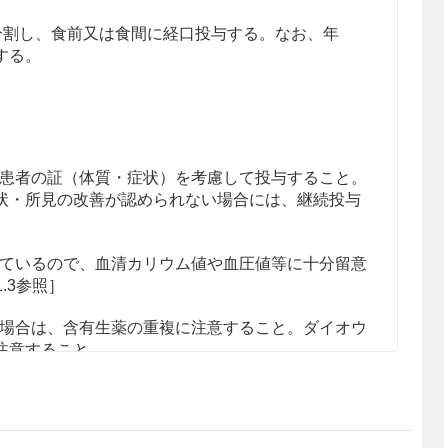
回に分割し、食前又は食間に経口投与する。なお、年
する。
患者の証（体質・症状）を考慮して投与すること。
状・所見の改善が認められない場合には、継続投与
ているので、血清カリウム値や血圧値等に十分留意
1.3参照］
場合は、含有生薬の重複に注意すること。ダイオウ
注意すること。
人差が認められるので、用法及び用量に注意するこ