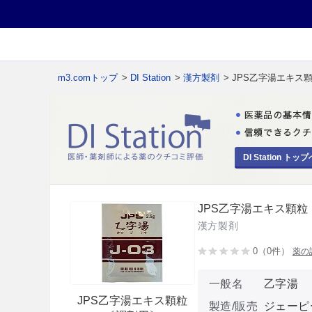
m3.comトップ
>
DI Station
>
漢方製剤
> JPS乙字湯エキス
DI Station トップ
JPS乙字湯エキス顆粒
漢方製剤
0（0件）
薬の
一般名
乙字湯
JPS乙字湯エキス顆粒
製造/販売
ジェーピ