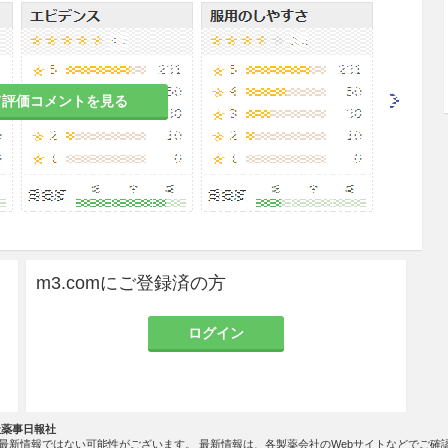
患者
て評価コメントを見る
れがある。
者
、腹痛、下痢等があらわれることがある。
吐のある患者
m3.comにご登録済の方
れがある。
ログイン
る患者
、その症状が増強されるおそれがある。
社薬事日報社
最新情報ではない可能性がございます。 最新情報は、各製薬会社のWebサイトなどでご確