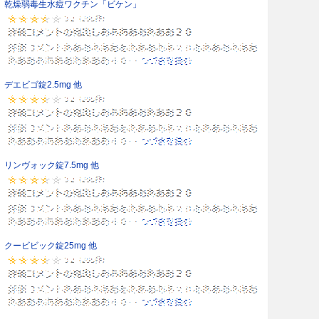
乾燥弱毒生水痘ワクチン「ビケン」
デエビゴ錠2.5mg 他
リンヴォック錠7.5mg 他
クービビック錠25mg 他