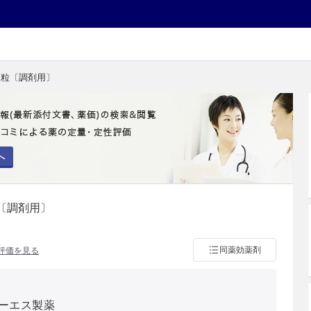
顆粒〔調剤用〕
へ
〔調剤用〕
同薬効薬剤
評価を見る
ーエス製薬