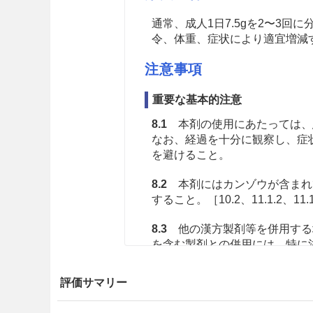
通常、成人1日7.5gを2〜3
令、体重、症状により適宜増減
注意事項
重要な基本的注意
8.1
本剤の使用にあたっては、
なお、経過を十分に観察し、症
を避けること。
8.2
本剤にはカンゾウが含まれ
すること。［10.2、11.1.2、11.
8.3
他の漢方製剤等を併用する
を含む製剤との併用には、特に
8.4
ダイオウの瀉下作用には個
評価サマリー
と。