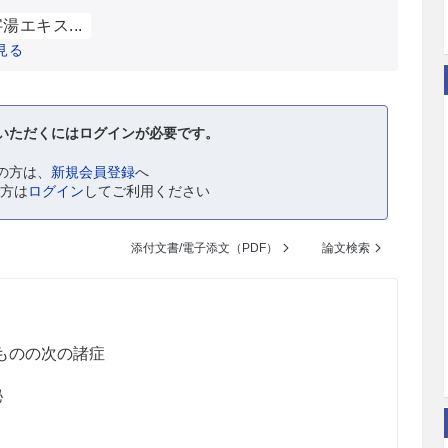
湯エキス...
見る
いただくにはログインが必要です。
の方は、
新規会員登録
へ
の方は
ログイン
してご利用ください
添付文書/電子添文（PDF）
論文検索
ものの次の諸症
秘