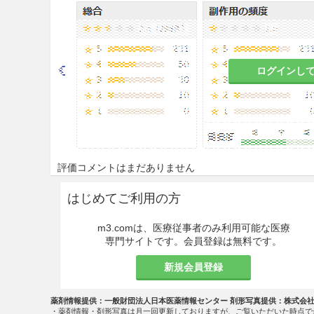
慎重投与
9.1 合併症・既往歴等のある
9.1.1 下痢、軟便のある患者
ログインし
これらの症状が悪化するおそ
9.1.2 著しく胃腸の虚弱な患
食欲不振、胃部不快感、悪心
評価コメントはまだありません
9.1.3 食欲不振、悪心、嘔
はじめてご利用の方
これらの症状が悪化するおそ
m3.comは、医療従事者のみ利用可能な医療
9.1.4 著しく体力の衰えてい
専門サイトです。会員登録は無料です。
副作用があらわれやすくなり
新規会員登録
9.5 妊婦
薬剤情報提供：一般財団法人日本医薬情報センター 剤形写真提供：株式会
・薬剤情報・剤形写真は月一回更新しておりますが、ご覧いただいた時点で