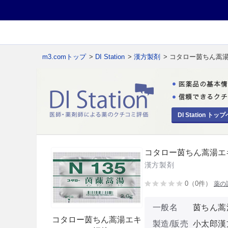
m3.comトップ
>
DI Station
>
漢方製剤
> コタロー茵ちん蒿
DI Station トップ
コタロー茵ちん蒿湯エ
漢方製剤
0（0件）
薬の
一般名
茵ちん蒿
コタロー茵ちん蒿湯エキ
製造/販売
小太郎漢