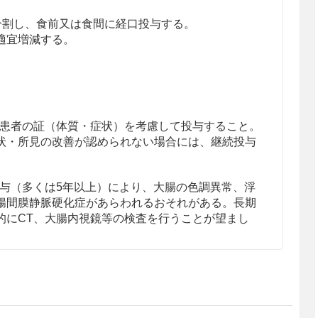
回に分割し、食前又は食間に経口投与する。
適宜増減する。
患者の証（体質・症状）を考慮して投与すること。
状・所見の改善が認められない場合には、継続投与
与（多くは5年以上）により、大腸の色調異常、浮
腸間膜静脈硬化症があらわれるおそれがある。長期
的にCT、大腸内視鏡等の検査を行うことが望まし
場合は、含有生薬の重複に注意すること。ダイオウ
注意すること。
人差が認められるので、用法及び用量に注意するこ