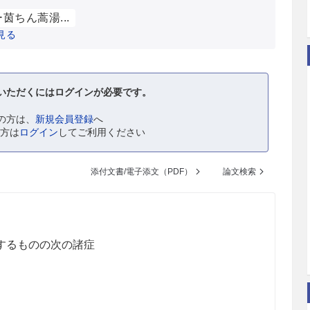
茵ちん蒿湯...
見る
いただくにはログインが必要です。
の方は、
新規会員登録
へ
の方は
ログイン
してご利用ください
添付文書/電子添文（PDF）
論文検索
するものの次の諸症