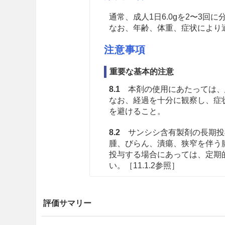
通常、成人1日6.0gを2〜3
なお、年齢、体重、症状により
注意事項
重要な基本的注意
8.1
本剤の使用にあたっては、
なお、経過を十分に観察し、症
を避けること。
8.2
サンシシ含有製剤の長期投
腫、びらん、潰瘍、狭窄を伴う
投与する場合にあっては、定期
い。［11.1.2参照］
8.3
他の漢方製剤等を併用する
を含む製剤との併用には、特に
評価サマリー
8.4
ダイオウの瀉下作用には個