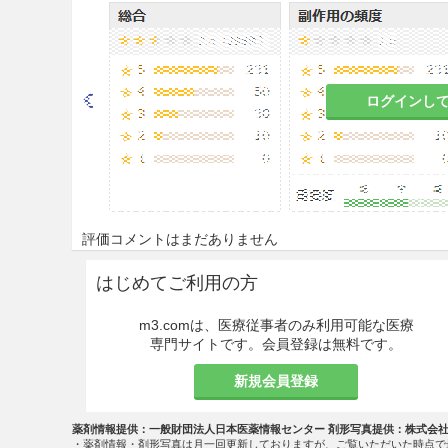
と。
慎重投与
9.1 合併症・既往歴等のある
ログインし
9.1.1 下痢、軟便のある患者
これらの症状が悪化するおそ
9.1.2 著しく胃腸の虚弱な患
評価コメントはまだありません
食欲不振、胃部不快感、腹痛
はじめてご利用の方
9.1.3 著しく体力の衰えてい
m3.comは、医療従事者のみ利用可能な医療
副作用があらわれやすくなり
専門サイトです。会員登録は無料です。
9.5 妊婦
新規会員登録
妊婦又は妊娠している可能性
薬剤情報提供：一般財団法人日本医薬情報センター 剤形写真提供：株式会
含まれるダイオウの子宮収縮
・薬剤情報・剤形写真は月一回更新しておりますが、ご覧いただいた時点で