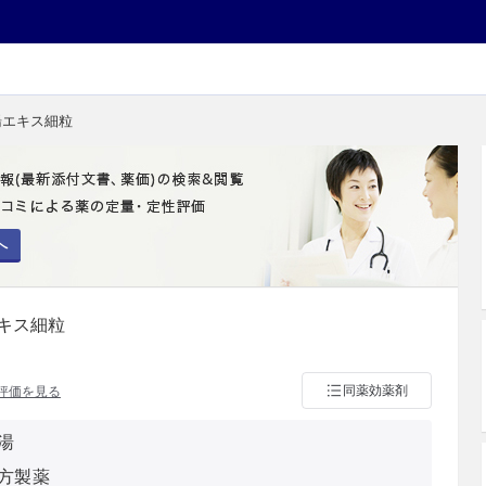
湯エキス細粒
へ
キス細粒
同薬効薬剤
評価を見る
湯
方製薬