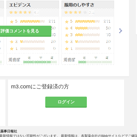
患者
て評価コメントを見る
れがある。
者
、下痢等があらわれるおそれがある。
m3.comにご登録済の方
る患者
ログイン
、その症状が増強されるおそれがある。
のある女性には投与しないことが望ましい。本剤に
社薬事日報社
作用及び骨盤内臓器の充血作用により流早産の危険
最新情報ではない可能性がございます。 最新情報は、各製薬会社のWebサイトなどでご確