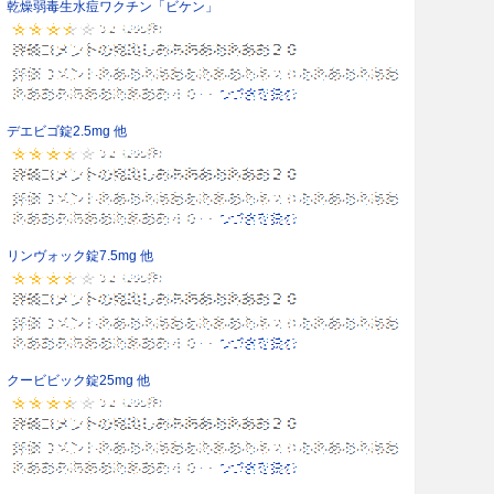
乾燥弱毒生水痘ワクチン「ビケン」
デエビゴ錠2.5mg 他
リンヴォック錠7.5mg 他
クービビック錠25mg 他