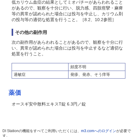
低カリウム血症の結果としてミオパチーがあらわれること
があるので、観察を十分に行い、脱力感、四肢痙攣・麻痺
等の異常が認められた場合には投与を中止し、カリウム剤
の投与等の適切な処置を行うこと。［8.2、10.2参照］
その他の副作用
次の副作用があらわれることがあるので、観察を十分に行
い、異常が認められた場合には投与を中止するなど適切な
処置を行うこと。
頻度不明
過敏症
発疹、発赤、
そう
痒等
薬価
オースギ安中散料エキスT錠 6.3円／錠
DI Stationの機能をすべてご利用いただくには、
m3.comへのログイン
が必要で
す。