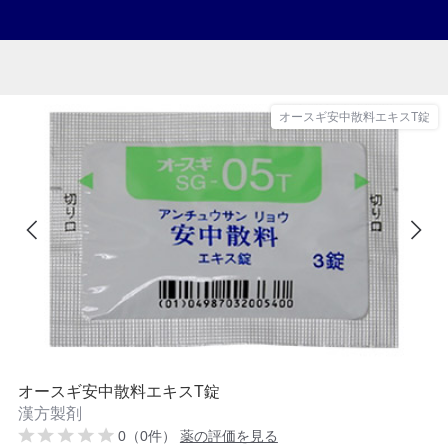
オースギ安中散料エキスT錠
オースギ安中散料エキスT錠
漢方製剤
0（0件）
薬の評価を見る