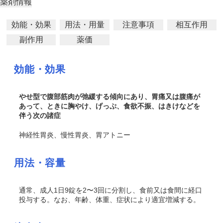
薬剤情報
効能・効果
用法・用量
注意事項
相互作用
副作用
薬価
効能・効果
やせ型で腹部筋肉が弛緩する傾向にあり、胃痛又は腹痛が
あって、ときに胸やけ、げっぷ、食欲不振、はきけなどを
伴う次の諸症
神経性胃炎、慢性胃炎、胃アトニー
用法・容量
通常、成人1日9錠を2〜3回に分割し、食前又は食間に経口
投与する。なお、年齢、体重、症状により適宜増減する。