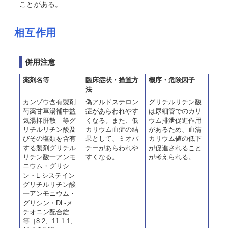
ことがある。
相互作用
併用注意
薬剤名等
臨床症状・措置方
機序・危険因子
法
カンゾウ含有製剤
偽アルドステロン
グリチルリチン酸
芍薬甘草湯補中益
症があらわれやす
は尿細管でのカリ
気湯抑肝散 等グ
くなる。また、低
ウム排泄促進作用
リチルリチン酸及
カリウム血症の結
があるため、血清
びその塩類を含有
果として、ミオパ
カリウム値の低下
する製剤グリチル
チーがあらわれや
が促進されること
リチン酸一アンモ
すくなる。
が考えられる。
ニウム・グリシ
ン・L-システイン
グリチルリチン酸
一アンモニウム・
グリシン・DL-メ
チオニン配合錠
等［8.2、11.1.1、