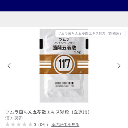
ツムラ茵ちん五苓散エキス顆粒（医療用）
ツムラ茵ちん五苓散エキス顆粒（医療用）
漢方製剤
0（0件）
薬の評価を見る