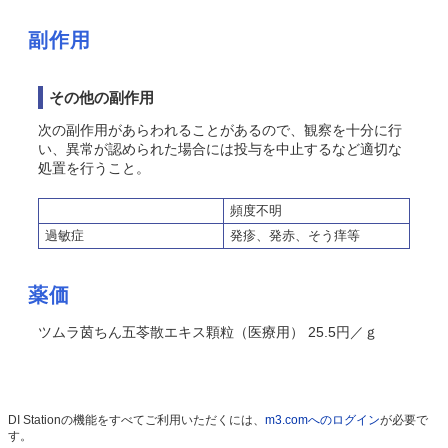
副作用
その他の副作用
次の副作用があらわれることがあるので、観察を十分に行
い、異常が認められた場合には投与を中止するなど適切な
処置を行うこと。
頻度不明
過敏症
発疹、発赤、
そう
痒等
薬価
ツムラ茵ちん五苓散エキス顆粒（医療用） 25.5円／ｇ
DI Stationの機能をすべてご利用いただくには、
m3.comへのログイン
が必要で
す。