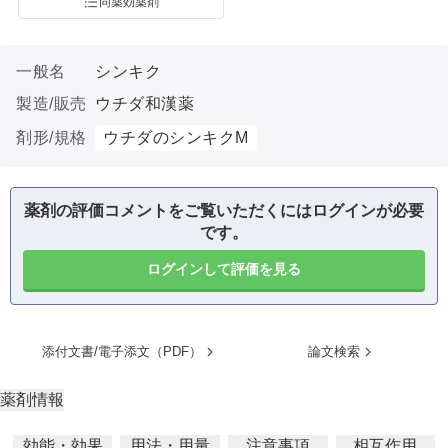
同薬効薬剤
一般名
シンキク
製造/販売
ウチダ和漢薬
剤形/規格
ウチダのシンキクM
薬剤の評価コメントをご覧いただくにはログインが必要
です。
ログインして評価を見る
添付文書/電子添文（PDF）
論文検索
薬剤情報
効能・効果
用法・用量
注意事項
相互作用