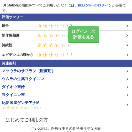
DI Stationの機能をすべてご利用いただくには、
m3.comへのログイン
が必要で
す。
評価サマリー
総合
ログインして
副作用頻度
評価を見る
持続性
エビデンスの確かさ
関連薬剤
マツウラのサフラン（医療用）
ツムラの生薬ヨクイニン
ダイオウ末鈴
ヨクイニン末
紀伊国屋ゲンチアナM
はじめてご利用の方
m3.comは、医療従事者のみ利用可能な医療