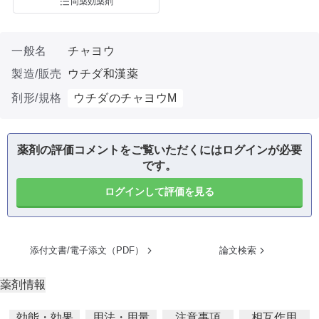
同薬効薬剤
一般名
チャヨウ
製造/販売
ウチダ和漢薬
剤形/規格
ウチダのチャヨウM
薬剤の評価コメントをご覧いただくにはログインが必要
です。
ログインして評価を見る
添付文書/電子添文（PDF）
論文検索
薬剤情報
効能・効果
用法・用量
注意事項
相互作用