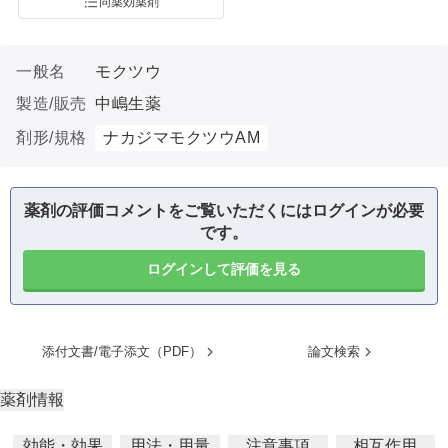
同薬効薬剤
一般名
モクツウ
製造/販売
中嶋生薬
剤形/規格
ナカジマモクツウAM
薬剤の評価コメントをご覧いただくにはログインが必要
です。
ログインして評価を見る
添付文書/電子添文（PDF）
論文検索
薬剤情報
効能・効果
用法・用量
注意事項
相互作用