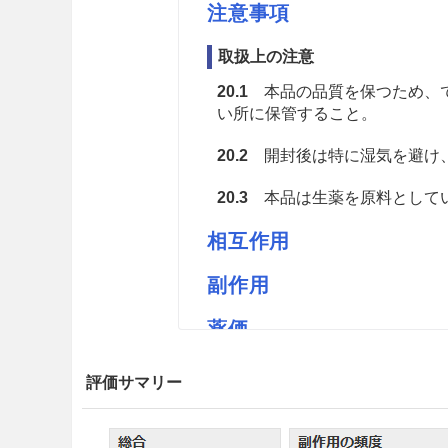
注意事項
取扱上の注意
20.1
本品の品質を保つため、で
い所に保管すること。
20.2
開封後は特に湿気を避け
20.3
本品は生薬を原料としてい
相互作用
副作用
薬価
ナカジマオウバク 2.73円／ｇ
評価サマリー