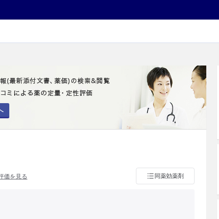
へ
同薬効薬剤
評価を見る