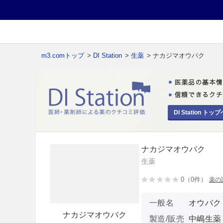
m3.comトップ
>
DI Station
>
生薬
> ナカジマオウバク
DI Station トップ
ナカジマオウバク
生薬
0（0件）
薬の
一般名
オウバク
ナカジマオウバク
製造/販売
中嶋生薬