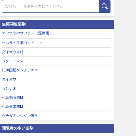
生薬関連薬剤
マツウラのサフラン（医療用）
ツムラの生薬ヨクイニン
ダイオウ末鈴
ヨクイニン末
紀伊国屋ゲンチアナM
ダイオウ
センナ末
小島釣藤鈎M
小島蒼朮末M
ウチダのコウジン末M
閲覧数の多い薬剤