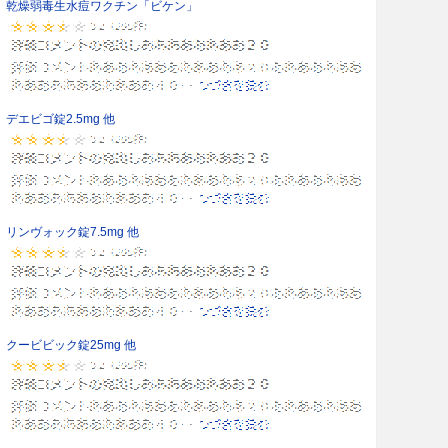
乾燥弱毒生水痘ワクチン「ビケン」
デエビゴ錠2.5mg 他
リンヴォック錠7.5mg 他
クービビック錠25mg 他