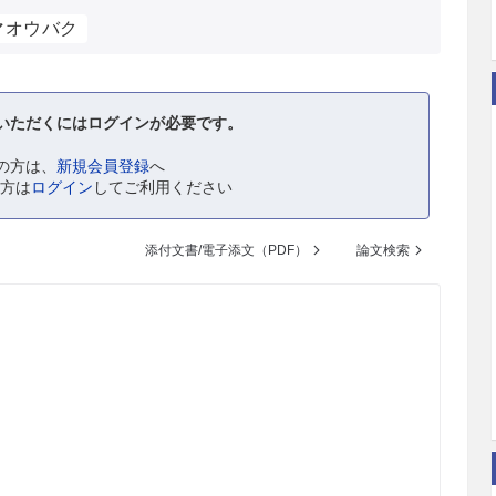
マオウバク
いただくにはログインが必要です。
の方は、
新規会員登録
へ
の方は
ログイン
してご利用ください
添付文書/電子添文（PDF）
論文検索