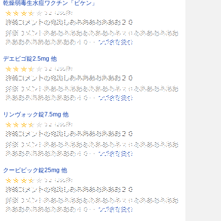
乾燥弱毒生水痘ワクチン「ビケン」
デエビゴ錠2.5mg 他
リンヴォック錠7.5mg 他
クービビック錠25mg 他