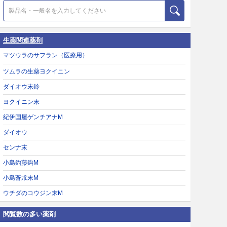
生薬関連薬剤
マツウラのサフラン（医療用）
ツムラの生薬ヨクイニン
ダイオウ末鈴
ヨクイニン末
紀伊国屋ゲンチアナM
ダイオウ
センナ末
小島釣藤鈎M
小島蒼朮末M
ウチダのコウジン末M
閲覧数の多い薬剤