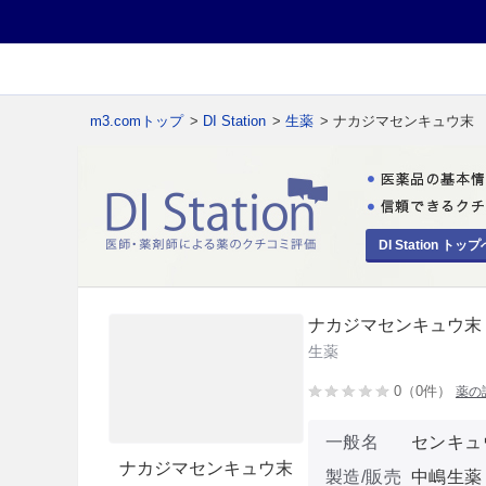
m3.comトップ
>
DI Station
>
生薬
> ナカジマセンキュウ末
DI Station トップ
ナカジマセンキュウ末
生薬
0（0件）
薬の
一般名
センキュ
ナカジマセンキュウ末
製造/販売
中嶋生薬