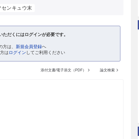
マセンキュウ末
いただくにはログインが必要です。
の方は、
新規会員登録
へ
の方は
ログイン
してご利用ください
添付文書/電子添文（PDF）
論文検索