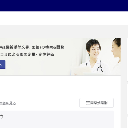
へ
同薬効薬剤
評価を見る
ウ