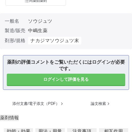
同薬効薬剤
一般名
ソウジュツ
製造/販売
中嶋生薬
剤形/規格
ナカジマソウジュツ末
薬剤の評価コメントをご覧いただくにはログインが必要
です。
ログインして評価を見る
添付文書/電子添文（PDF）
論文検索
薬剤情報
効能・効果
用法・用量
注意事項
相互作用