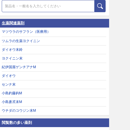
生薬関連薬剤
マツウラのサフラン（医療用）
ツムラの生薬ヨクイニン
ダイオウ末鈴
ヨクイニン末
紀伊国屋ゲンチアナM
ダイオウ
センナ末
小島釣藤鈎M
小島蒼朮末M
ウチダのコウジン末M
閲覧数の多い薬剤