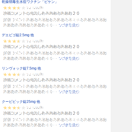
乾燥弱毒生水痘ワクチン「ビケン」
デエビゴ錠2.5mg 他
リンヴォック錠7.5mg 他
クービビック錠25mg 他