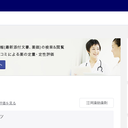
へ
同薬効薬剤
評価を見る
ツ