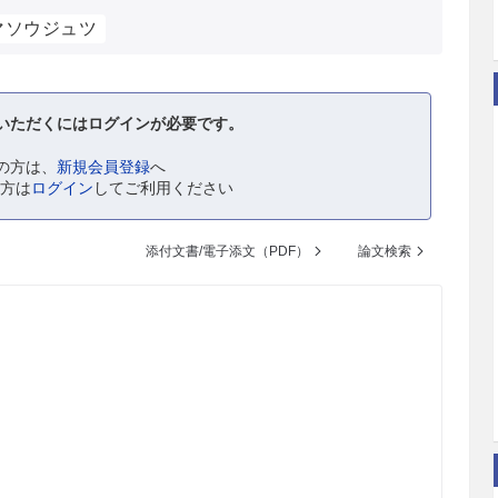
マソウジュツ
いただくにはログインが必要です。
の方は、
新規会員登録
へ
の方は
ログイン
してご利用ください
添付文書/電子添文（PDF）
論文検索